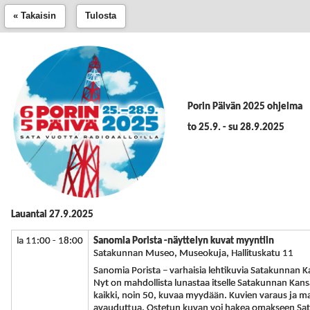
« Takaisin
Tulosta
Porin Päivän 2025 ohjelma
to 25.9. - su 28.9.2025
Lauantai 27.9.2025
la 11:00 - 18:00
Sanomia Porista -näyttelyn kuvat myyntiin
Satakunnan Museo, Museokuja, Hallituskatu 11
Sanomia Porista – varhaisia lehtikuvia Satakunnan K
Nyt on mahdollista lunastaa itselle Satakunnan Kans
kaikki, noin 50, kuvaa myydään. Kuvien varaus ja m
avauduttua. Ostetun kuvan voi hakea omakseen Sat