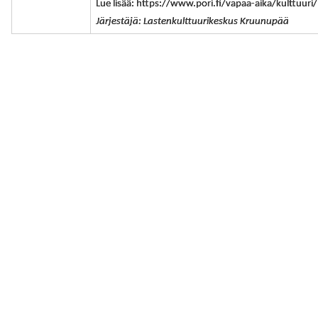
Lue lisää: https://www.pori.fi/vapaa-aika/kulttuuri
Järjestäjä: Lastenkulttuurikeskus Kruunupää