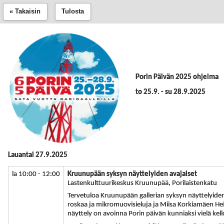
« Takaisin
Tulosta
Porin Päivän 2025 ohjelma
to 25.9. - su 28.9.2025
Lauantai 27.9.2025
la 10:00 - 12:00
Kruunupään syksyn näyttelyiden avajaiset
Lastenkulttuurikeskus Kruunupää, Porilaistenkatu
Tervetuloa Kruunupään gallerian syksyn näyttelyiden
roskaa ja mikromuovisieluja ja Miisa Korkiamäen Heija
näyttely on avoinna Porin päivän kunniaksi vielä ke