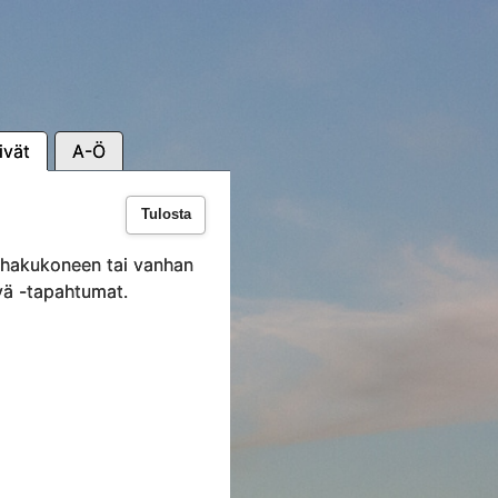
ivät
A-Ö
Tulosta
i hakukoneen tai vanhan
vä -tapahtumat.