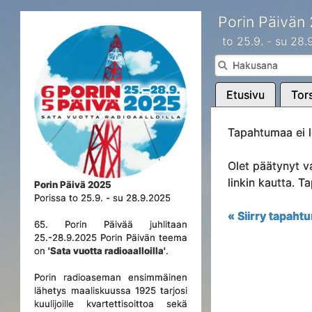
Porin Päivän
to 25.9. - su 28
Etusivu
Tors
Tapahtumaa ei l
Olet päätynyt v
linkin kautta. 
Porin Päivä 2025
Porissa to 25.9. - su 28.9.2025
« Siirry tapahtu
65. Porin Päivää juhlitaan
25.-28.9.2025 Porin Päivän teema
on
'Sata vuotta radioaalloilla'
.
Porin radioaseman ensimmäinen
lähetys maaliskuussa 1925 tarjosi
kuulijoille kvartettisoittoa sekä