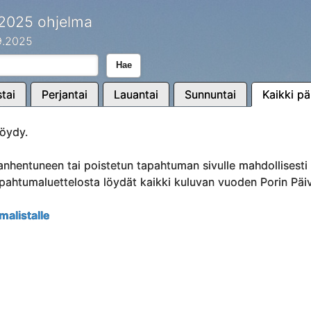
 2025 ohjelma
.9.2025
Hae
tai
Perjantai
Lauantai
Sunnuntai
Kaikki pä
öydy.
anhentuneen tai poistetun tapahtuman sivulle mahdollisest
Tapahtumaluettelosta löydät kaikki kuluvan vuoden Porin Päi
malistalle