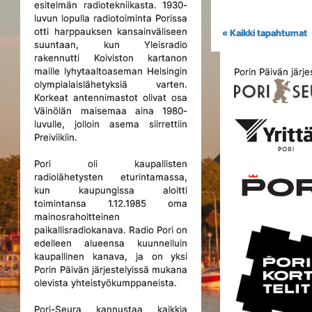
esitelmän radiotekniikasta. 1930-
luvun lopulla radiotoiminta Porissa
otti harppauksen kansainväliseen
« Kaikki tapahtumat
suuntaan, kun Yleisradio
rakennutti Koiviston kartanon
maille lyhytaaltoaseman Helsingin
Porin Päivän järje
olympialaislähetyksiä varten.
Korkeat antennimastot olivat osa
Väinölän maisemaa aina 1980-
luvulle, jolloin asema siirrettiin
Preiviikiin.
Pori oli kaupallisten
radiolähetysten eturintamassa,
kun kaupungissa aloitti
toimintansa 1.12.1985 oma
mainosrahoitteinen
paikallisradiokanava. Radio Pori on
edelleen alueensa kuunnelluin
kaupallinen kanava, ja on yksi
Porin Päivän järjestelyissä mukana
olevista yhteistyökumppaneista.
Pori-Seura kannustaa kaikkia