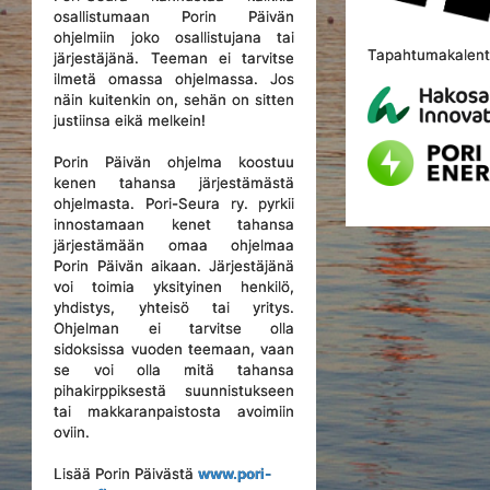
osallistumaan Porin Päivän
ohjelmiin joko osallistujana tai
Tapahtumakalente
järjestäjänä. Teeman ei tarvitse
ilmetä omassa ohjelmassa. Jos
näin kuitenkin on, sehän on sitten
justiinsa eikä melkein!
Porin Päivän ohjelma koostuu
kenen tahansa järjestämästä
ohjelmasta. Pori-Seura ry. pyrkii
innostamaan kenet tahansa
järjestämään omaa ohjelmaa
Porin Päivän aikaan. Järjestäjänä
voi toimia yksityinen henkilö,
yhdistys, yhteisö tai yritys.
Ohjelman ei tarvitse olla
sidoksissa vuoden teemaan, vaan
se voi olla mitä tahansa
pihakirppiksestä suunnistukseen
tai makkaranpaistosta avoimiin
oviin.
Lisää Porin Päivästä
www.pori-