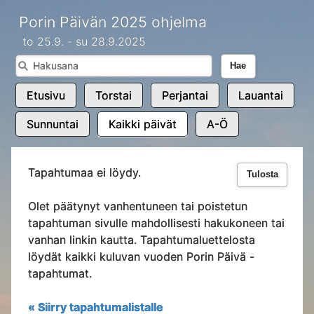
Porin Päivän 2025 ohjelma
to 25.9. - su 28.9.2025
Hae
Etusivu
Torstai
Perjantai
Lauantai
Sunnuntai
Kaikki päivät
A-Ö
Tapahtumaa ei löydy.
Tulosta
Olet päätynyt vanhentuneen tai poistetun
tapahtuman sivulle mahdollisesti hakukoneen tai
vanhan linkin kautta. Tapahtumaluettelosta
löydät kaikki kuluvan vuoden Porin Päivä -
tapahtumat.
« Siirry tapahtumalistalle