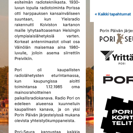
esitelmän radiotekniikasta. 1930-
luvun lopulla radiotoiminta Porissa
otti harppauksen kansainväliseen
« Kaikki tapahtumat
suuntaan, kun Yleisradio
rakennutti Koiviston kartanon
maille lyhytaaltoaseman Helsingin
Porin Päivän järje
olympialaislähetyksiä varten.
Korkeat antennimastot olivat osa
Väinölän maisemaa aina 1980-
luvulle, jolloin asema siirrettiin
Preiviikiin.
Pori oli kaupallisten
radiolähetysten eturintamassa,
kun kaupungissa aloitti
toimintansa 1.12.1985 oma
mainosrahoitteinen
paikallisradiokanava. Radio Pori on
edelleen alueensa kuunnelluin
kaupallinen kanava, ja on yksi
Porin Päivän järjestelyissä mukana
olevista yhteistyökumppaneista.
Pori-Seura kannustaa kaikkia