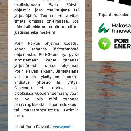
osallistumaan Porin Päivän
ohjelmiin joko osallistujana tai
Tapahtumakalente
järjestäjänä. Teeman ei tarvitse
ilmetä omassa ohjelmassa. Jos
näin kuitenkin on, sehän on sitten
justiinsa eikä melkein!
Porin Päivän ohjelma koostuu
kenen tahansa järjestämästä
ohjelmasta. Pori-Seura ry. pyrkii
innostamaan kenet tahansa
järjestämään omaa ohjelmaa
Porin Päivän aikaan. Järjestäjänä
voi toimia yksityinen henkilö,
yhdistys, yhteisö tai yritys.
Ohjelman ei tarvitse olla
sidoksissa vuoden teemaan, vaan
se voi olla mitä tahansa
pihakirppiksestä suunnistukseen
tai makkaranpaistosta avoimiin
oviin.
Lisää Porin Päivästä
www.pori-