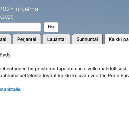
 2025 ohjelma
.9.2025
Hae
tai
Perjantai
Lauantai
Sunnuntai
Kaikki pä
öydy.
anhentuneen tai poistetun tapahtuman sivulle mahdollisest
Tapahtumaluettelosta löydät kaikki kuluvan vuoden Porin Päi
malistalle