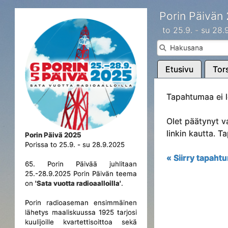
Porin Päivän
to 25.9. - su 28
Etusivu
Tors
Tapahtumaa ei l
Olet päätynyt v
linkin kautta. 
Porin Päivä 2025
Porissa to 25.9. - su 28.9.2025
« Siirry tapahtu
65. Porin Päivää juhlitaan
25.-28.9.2025 Porin Päivän teema
on
'Sata vuotta radioaalloilla'
.
Porin radioaseman ensimmäinen
lähetys maaliskuussa 1925 tarjosi
kuulijoille kvartettisoittoa sekä