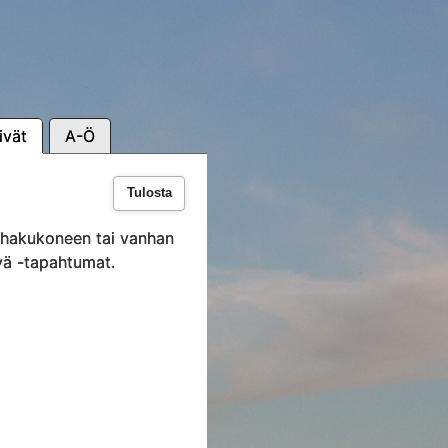
ivät
A-Ö
Tulosta
i hakukoneen tai vanhan
vä -tapahtumat.