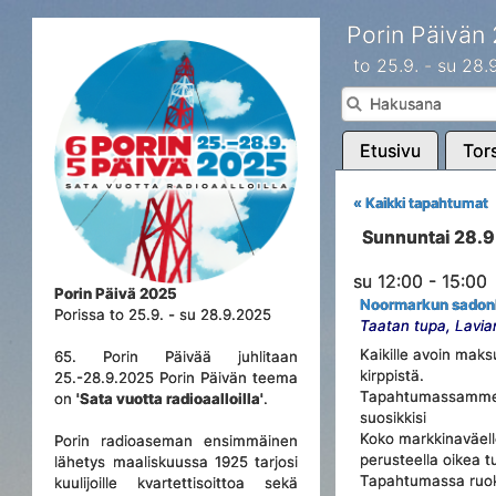
Porin Päivän
to 25.9. - su 28
Etusivu
Tors
« Kaikki tapahtumat
Sunnuntai 28.
su 12:00 - 15:00
Porin Päivä 2025
Noormarkun sadon
Porissa to 25.9. - su 28.9.2025
Taatan tupa, Lavia
Kaikille avoin mak
65. Porin Päivää juhlitaan
kirppistä.
25.-28.9.2025 Porin Päivän teema
Tapahtumassamme on
on
'Sata vuotta radioaalloilla'
.
suosikkisi
Koko markkinaväell
Porin radioaseman ensimmäinen
perusteella oikea 
lähetys maaliskuussa 1925 tarjosi
Tapahtumassa ruoka
kuulijoille kvartettisoittoa sekä