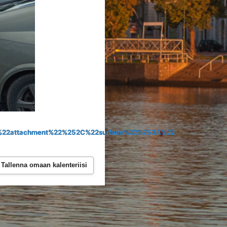
%22attachment%22%252C%22surface%22%253A%22
Tallenna omaan kalenteriisi