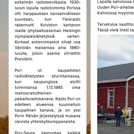
Lapsille kahviossa 
esitelmän radiotekniikasta. 1930-
Uuden Pori-aiheisen
luvun lopulla radiotoiminta Porissa
Kahviossa myynniss
otti harppauksen kansainväliseen
suuntaan, kun Yleisradio
Tervetuloa nautti
rakennutti Koiviston kartanon
Tässä vielä linkki 
maille lyhytaaltoaseman Helsingin
olympialaislähetyksiä varten.
Korkeat antennimastot olivat osa
Väinölän maisemaa aina 1980-
luvulle, jolloin asema siirrettiin
Preiviikiin.
Pori oli kaupallisten
radiolähetysten eturintamassa,
kun kaupungissa aloitti
toimintansa 1.12.1985 oma
mainosrahoitteinen
paikallisradiokanava. Radio Pori on
edelleen alueensa kuunnelluin
kaupallinen kanava, ja on yksi
Porin Päivän järjestelyissä mukana
olevista yhteistyökumppaneista.
Pori-Seura kannustaa kaikkia