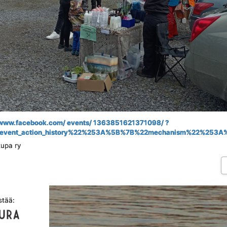
/ www.facebook.com/ events/ 1363851621371098/ ?
2event_action_history%22%253A%5B%7B%22mechanism%22%253A
tupa ry
stää: