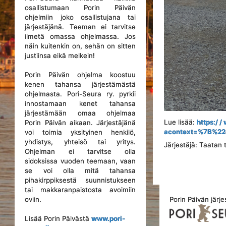
osallistumaan Porin Päivän
ohjelmiin joko osallistujana tai
järjestäjänä. Teeman ei tarvitse
ilmetä omassa ohjelmassa. Jos
näin kuitenkin on, sehän on sitten
justiinsa eikä melkein!
Porin Päivän ohjelma koostuu
kenen tahansa järjestämästä
ohjelmasta. Pori-Seura ry. pyrkii
innostamaan kenet tahansa
järjestämään omaa ohjelmaa
Lue lisää:
https:/ 
Porin Päivän aikaan. Järjestäjänä
acontext=%7B%2
voi toimia yksityinen henkilö,
yhdistys, yhteisö tai yritys.
Järjestäjä: Taatan 
Ohjelman ei tarvitse olla
sidoksissa vuoden teemaan, vaan
se voi olla mitä tahansa
pihakirppiksestä suunnistukseen
tai makkaranpaistosta avoimiin
Porin Päivän järje
oviin.
Lisää Porin Päivästä
www.pori-