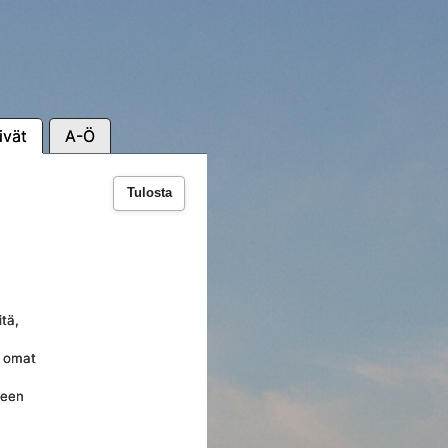
ivät
A-Ö
Tulosta
tä,
i omat
jeen