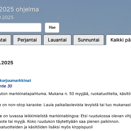
 2025 ohjelma
.9.2025
Hae
tai
Perjantai
Lauantai
Sunnuntai
Kaikki pä
9.2025
korjuumarkkinat
ntie 30
suton markkinatapahtuma. Mukana n. 50 myyjää, ruokatuotteita, käsitöi
 non-stop karaoke: Laula paikallaolevista levyistä tai tuo mukanas
e on luvassa leikkimielistä markkinabingoa: Etsi ruudukossa olevan vih
tuote tai myyjä. Koko ruudukon täytettyään saa pienen palkinnon.
tuotteiden ja käsitöiden lisäksi myös kirppispuoli