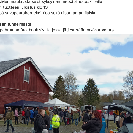
kivien maalausta sekä syksyinen metsäpiirustuskilpailu
 tuotteen julkistus klo 13
ä savupeurahernekeittioa sekä riistahampurilaisia
maan tunnelmasta!
tapahtuman facebook sivulle jossa järjestetään myös arvontoja