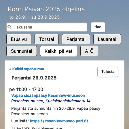
Porin Päivän 2025 ohjelma
to 25.9. - su 28.9.2025
Hae
Etusivu
Torstai
Perjantai
Lauantai
Sunnuntai
Kaikki päivät
A-Ö
« Kaikki tapahtumat
Tulosta
Perjantai 26.9.2025
pe 11:00 - 17:00
Vapaa sisäänpääsy Rosenlew-museoon
Rosenlew-museo, Kuninkaanlahdenkatu 14
Perjantaista sunnuntaihin 26.-28.9. vapaa pääsy
Rosenlew-museoon.
Lue lisää:
https:/ / rosenlewmuseo.pori.fi/
Järjestäjä: Rosenlew-museo