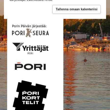
Tallenna omaan kalenteriisi
Porin Päivän järjestää: