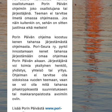
osallistumaan Porin Päivän
ohjelmiin joko osallistujana tai
järjestäjänä. Teeman ei tarvitse
ilmetä omassa ohjelmassa. Jos
näin kuitenkin on, sehän on sitten
justiinsa eikä melkein!
Porin Päivän ohjelma koostuu
kenen tahansa järjestämästä
ohjelmasta. Pori-Seura ry. pyrkii
innostamaan kenet tahansa
järjestämään omaa ohjelmaa
Porin Päivän aikaan. Järjestäjänä
voi toimia yksityinen henkilö,
yhdistys, yhteisö tai yritys.
Ohjelman ei tarvitse olla
sidoksissa vuoden teemaan, vaan
se voi olla mitä tahansa
pihakirppiksestä suunnistukseen
tai makkaranpaistosta avoimiin
oviin.
Lisää Porin Päivästä
www.pori-