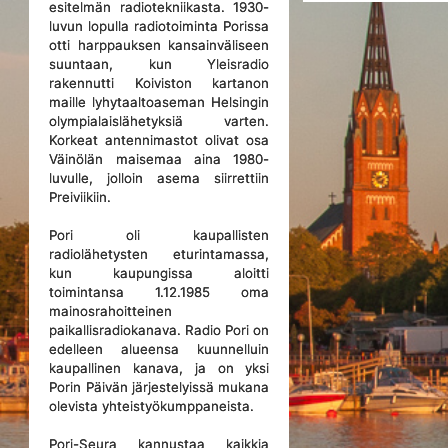
esitelmän radiotekniikasta. 1930-
luvun lopulla radiotoiminta Porissa
otti harppauksen kansainväliseen
suuntaan, kun Yleisradio
rakennutti Koiviston kartanon
maille lyhytaaltoaseman Helsingin
olympialaislähetyksiä varten.
Korkeat antennimastot olivat osa
Väinölän maisemaa aina 1980-
luvulle, jolloin asema siirrettiin
Preiviikiin.
Pori oli kaupallisten
radiolähetysten eturintamassa,
kun kaupungissa aloitti
toimintansa 1.12.1985 oma
mainosrahoitteinen
paikallisradiokanava. Radio Pori on
edelleen alueensa kuunnelluin
kaupallinen kanava, ja on yksi
Porin Päivän järjestelyissä mukana
olevista yhteistyökumppaneista.
Pori-Seura kannustaa kaikkia