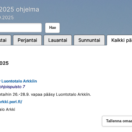
 2025 ohjelma
.9.2025
Hae
tai
Perjantai
Lauantai
Sunnuntai
Kaikki pä
2025
 Luontotalo Arkkiin
ohjoispuisto 7
taihin 26.-28.9. vapaa pääsy Luontotalo Arkkiin.
arkki.pori.fi/
alo Arkki
Tallenna omaan