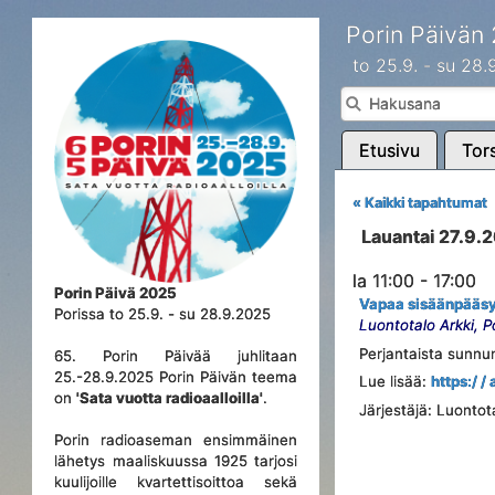
Porin Päivän
to 25.9. - su 28
Etusivu
Tors
« Kaikki tapahtumat
Lauantai 27.9.
la 11:00 - 17:00
Porin Päivä 2025
Vapaa sisäänpääsy
Porissa to 25.9. - su 28.9.2025
Luontotalo Arkki, P
Perjantaista sunnun
65. Porin Päivää juhlitaan
25.-28.9.2025 Porin Päivän teema
Lue lisää:
https:/ / 
on
'Sata vuotta radioaalloilla'
.
Järjestäjä: Luontot
Porin radioaseman ensimmäinen
lähetys maaliskuussa 1925 tarjosi
kuulijoille kvartettisoittoa sekä