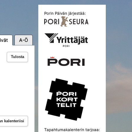
Porin Päivän järjestää:
ivät
A-Ö
Tulosta
 kalenteriisi
Tapahtumakalenterin tarjoaa: