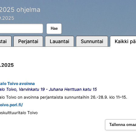
 2025 ohjelma
.9.2025
Hae
tai
Perjantai
Lauantai
Sunnuntai
Kaikki pä
9.2025
alo Toivo avoinna
alo Toivo, Varvinkatu 19 - Juhana Herttuan katu 15
lo Toivo on avoinna perjantaista sunnuntaihin 26.-28.9. klo 11–15.
toivo.pori.fi/
skulttuuritalo Toivo
Tallenna omaan