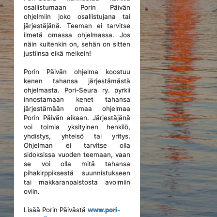
osallistumaan Porin Päivän
ohjelmiin joko osallistujana tai
järjestäjänä. Teeman ei tarvitse
ilmetä omassa ohjelmassa. Jos
näin kuitenkin on, sehän on sitten
justiinsa eikä melkein!
Porin Päivän ohjelma koostuu
kenen tahansa järjestämästä
ohjelmasta. Pori-Seura ry. pyrkii
innostamaan kenet tahansa
järjestämään omaa ohjelmaa
Porin Päivän aikaan. Järjestäjänä
voi toimia yksityinen henkilö,
yhdistys, yhteisö tai yritys.
Ohjelman ei tarvitse olla
sidoksissa vuoden teemaan, vaan
se voi olla mitä tahansa
pihakirppiksestä suunnistukseen
tai makkaranpaistosta avoimiin
oviin.
Lisää Porin Päivästä
www.pori-