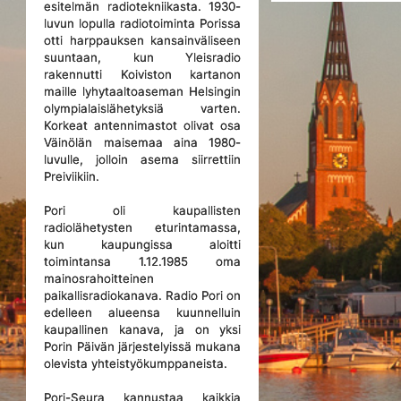
esitelmän radiotekniikasta. 1930-
luvun lopulla radiotoiminta Porissa
otti harppauksen kansainväliseen
suuntaan, kun Yleisradio
rakennutti Koiviston kartanon
maille lyhytaaltoaseman Helsingin
olympialaislähetyksiä varten.
Korkeat antennimastot olivat osa
Väinölän maisemaa aina 1980-
luvulle, jolloin asema siirrettiin
Preiviikiin.
Pori oli kaupallisten
radiolähetysten eturintamassa,
kun kaupungissa aloitti
toimintansa 1.12.1985 oma
mainosrahoitteinen
paikallisradiokanava. Radio Pori on
edelleen alueensa kuunnelluin
kaupallinen kanava, ja on yksi
Porin Päivän järjestelyissä mukana
olevista yhteistyökumppaneista.
Pori-Seura kannustaa kaikkia