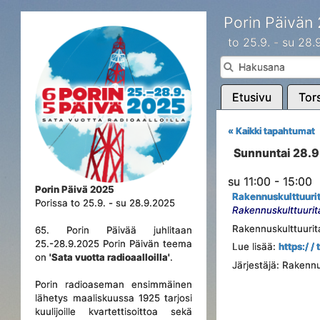
Porin Päivän
to 25.9. - su 28
Etusivu
Tors
« Kaikki tapahtumat
Sunnuntai 28.
su 11:00 - 15:00
Porin Päivä 2025
Rakennuskulttuurit
Porissa to 25.9. - su 28.9.2025
Rakennuskulttuurit
Rakennuskulttuurita
65. Porin Päivää juhlitaan
25.-28.9.2025 Porin Päivän teema
Lue lisää:
https:/ / 
on
'Sata vuotta radioaalloilla'
.
Järjestäjä: Rakennu
Porin radioaseman ensimmäinen
lähetys maaliskuussa 1925 tarjosi
kuulijoille kvartettisoittoa sekä