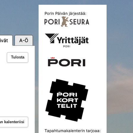
Porin Päivän järjestää:
ivät
A-Ö
Tulosta
 kalenteriisi
Tapahtumakalenterin tarjoaa: