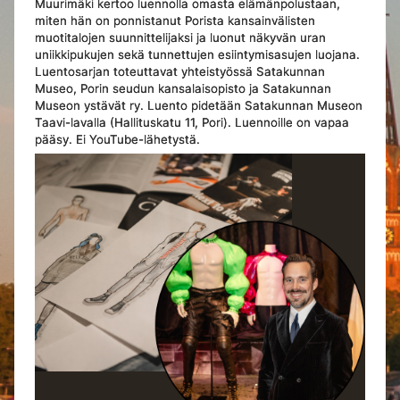
Muurimäki kertoo luennolla omasta elämänpolustaan,
miten hän on ponnistanut Porista kansainvälisten
muotitalojen suunnittelijaksi ja luonut näkyvän uran
uniikkipukujen sekä tunnettujen esiintymisasujen luojana.
Luentosarjan toteuttavat yhteistyössä Satakunnan
Museo, Porin seudun kansalaisopisto ja Satakunnan
Museon ystävät ry. Luento pidetään Satakunnan Museon
Taavi-lavalla (Hallituskatu 11, Pori). Luennoille on vapaa
pääsy. Ei YouTube-lähetystä.