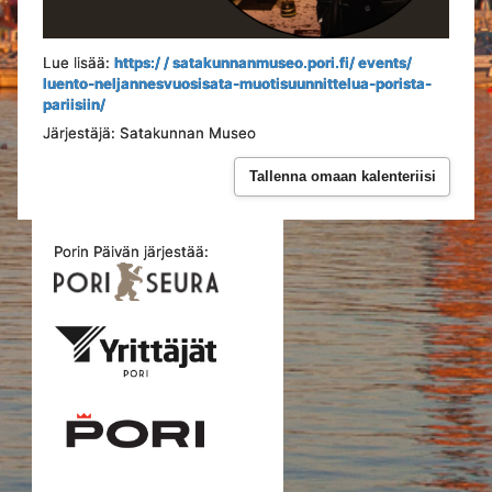
Lue lisää:
https:/ / satakunnanmuseo.pori.fi/ events/
luento-neljannesvuosisata-muotisuunnittelua-porista-
pariisiin/
Järjestäjä: Satakunnan Museo
Tallenna omaan kalenteriisi
Porin Päivän järjestää: