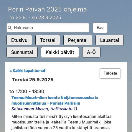
Porin Päivän 2025 ohjelma
to 25.9. - su 28.9.2025
Hae
Etusivu
Torstai
Perjantai
Lauantai
Sunnuntai
Kaikki päivät
A-Ö
« Kaikki tapahtumat
Tulosta
Torstai 25.9.2025
to 17:00 - 18:30
Teemu Muurimäen luento Neljännesvuosisata
muotisuunnittelua – Porista Pariisiin
Satakunnan Museo, Hallituskatu 11
Miten minusta tuli minä? Syksyn luentosarjan aloittaa
muotisuunnittelija ja -taiteilija Teemu Muurimäki, joka
juhlistaa tänä vuonna 25 vuotta kestänyttä uraansa.