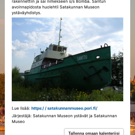
rakennettiin ja sai nimekseen s/s Bomba. Santun
avoinnapidosta huolehtii Satakunnan Museon
ystäväyhdistys.
Lue lisää:
https:/ / satakunnanmuseo.pori.fi/
Järjestäjä: Satakunnan Museon ystävät ja Satakunnan
Museo
Tallenna omaan kalenteriisi