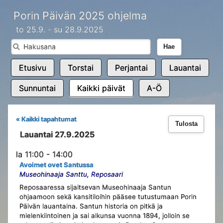
Porin Päivän 2025 ohjelma
to 25.9. - su 28.9.2025
Hae
Etusivu
Torstai
Perjantai
Lauantai
Sunnuntai
Kaikki päivät
A-Ö
« Kaikki tapahtumat
Tulosta
Lauantai 27.9.2025
la 11:00 - 14:00
Avoimet ovet Santussa
Museohinaaja Santtu, Reposaari
Reposaaressa sijaitsevan Museohinaaja Santun
ohjaamoon sekä kansitiloihin pääsee tutustumaan Porin
Päivän lauantaina. Santun historia on pitkä ja
mielenkiintoinen ja sai alkunsa vuonna 1894, jolloin se