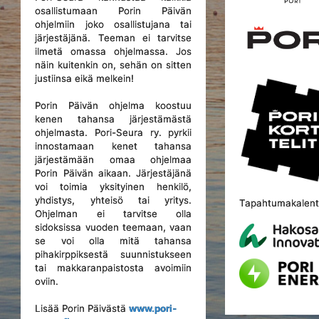
osallistumaan Porin Päivän
ohjelmiin joko osallistujana tai
järjestäjänä. Teeman ei tarvitse
ilmetä omassa ohjelmassa. Jos
näin kuitenkin on, sehän on sitten
justiinsa eikä melkein!
Porin Päivän ohjelma koostuu
kenen tahansa järjestämästä
ohjelmasta. Pori-Seura ry. pyrkii
innostamaan kenet tahansa
järjestämään omaa ohjelmaa
Porin Päivän aikaan. Järjestäjänä
voi toimia yksityinen henkilö,
yhdistys, yhteisö tai yritys.
Tapahtumakalente
Ohjelman ei tarvitse olla
sidoksissa vuoden teemaan, vaan
se voi olla mitä tahansa
pihakirppiksestä suunnistukseen
tai makkaranpaistosta avoimiin
oviin.
Lisää Porin Päivästä
www.pori-