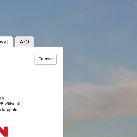
ivät
A-Ö
Tulosta
sa
5 väliseltä
ma kappale