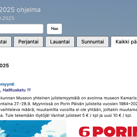
 2025 ohjelma
.9.2025
Hae
tai
Perjantai
Lauantai
Sunnuntai
Kaikki pä
2025
temyynti
Hallituskatu 11
takunnan Museon yhteinen julistemyymälä on avoinna museon Kamaris
ntaina 27.-28.9. Myynnissä on Porin Päivän julisteita vuosien 1984–202
on vaihteleva määrä; muutamilta vuosilta ei ole yhtään, joiltakin muuta
oja. Tule tekemään löytöjä! Vanhat julisteet 5 € / kpl ja uusi 10 € / kpl.