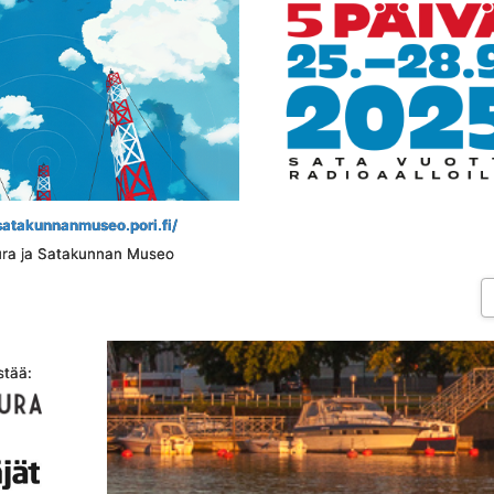
/ satakunnanmuseo.pori.fi/
eura ja Satakunnan Museo
stää: