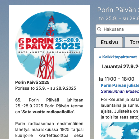
Porin Päivän
to 25.9. - su 28
Etusivu
Tors
« Kaikki tapahtumat
Lauantai 27.9.
la 11:00 - 18:00
Porin Päivä 2025
Porin Päivän julis
Porissa to 25.9. - su 28.9.2025
Satakunnan Museo, 
Pori-Seuran ja Sa
65. Porin Päivää juhlitaan
lauantaina ja sunnu
25.-28.9.2025 Porin Päivän teema
ajalta. Julisteita 
on
'Sata vuotta radioaalloilla'
.
ja toisilta taas sat
Porin radioaseman ensimmäinen
lähetys maaliskuussa 1925 tarjosi
kuulijoille kvartettisoittoa sekä