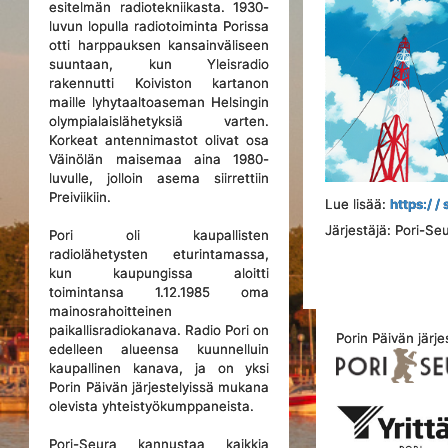
esitelmän radiotekniikasta. 1930-
luvun lopulla radiotoiminta Porissa
otti harppauksen kansainväliseen
suuntaan, kun Yleisradio
rakennutti Koiviston kartanon
maille lyhytaaltoaseman Helsingin
olympialaislähetyksiä varten.
Korkeat antennimastot olivat osa
Väinölän maisemaa aina 1980-
luvulle, jolloin asema siirrettiin
Preiviikiin.
Lue lisää:
https:/ 
Järjestäjä: Pori-S
Pori oli kaupallisten
radiolähetysten eturintamassa,
kun kaupungissa aloitti
toimintansa 1.12.1985 oma
mainosrahoitteinen
paikallisradiokanava. Radio Pori on
Porin Päivän järje
edelleen alueensa kuunnelluin
kaupallinen kanava, ja on yksi
Porin Päivän järjestelyissä mukana
olevista yhteistyökumppaneista.
Pori-Seura kannustaa kaikkia