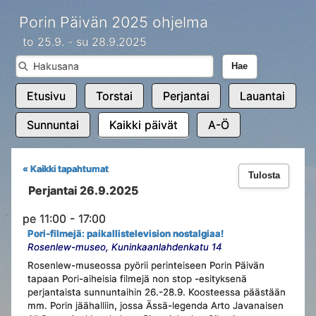
Porin Päivän 2025 ohjelma
to 25.9. - su 28.9.2025
Hae
Etusivu
Torstai
Perjantai
Lauantai
Sunnuntai
Kaikki päivät
A-Ö
« Kaikki tapahtumat
Tulosta
Perjantai 26.9.2025
pe 11:00 - 17:00
Pori-filmejä: paikallistelevision nostalgiaa!
Rosenlew-museo, Kuninkaanlahdenkatu 14
Rosenlew-museossa pyörii perinteiseen Porin Päivän
tapaan Pori-aiheisia filmejä non stop -esityksenä
perjantaista sunnuntaihin 26.-28.9. Koosteessa päästään
mm. Porin jäähalliin, jossa Ässä-legenda Arto Javanaisen