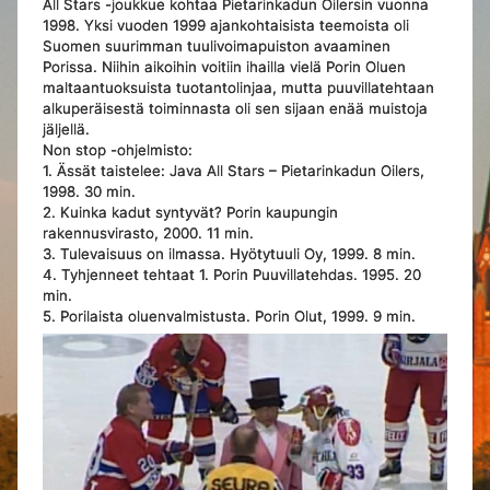
All Stars -joukkue kohtaa Pietarinkadun Oilersin vuonna
1998. Yksi vuoden 1999 ajankohtaisista teemoista oli
Suomen suurimman tuulivoimapuiston avaaminen
Porissa. Niihin aikoihin voitiin ihailla vielä Porin Oluen
maltaantuoksuista tuotantolinjaa, mutta puuvillatehtaan
alkuperäisestä toiminnasta oli sen sijaan enää muistoja
jäljellä.
Non stop -ohjelmisto:
1. Ässät taistelee: Java All Stars – Pietarinkadun Oilers,
1998. 30 min.
2. Kuinka kadut syntyvät? Porin kaupungin
rakennusvirasto, 2000. 11 min.
3. Tulevaisuus on ilmassa. Hyötytuuli Oy, 1999. 8 min.
4. Tyhjenneet tehtaat 1. Porin Puuvillatehdas. 1995. 20
min.
5. Porilaista oluenvalmistusta. Porin Olut, 1999. 9 min.