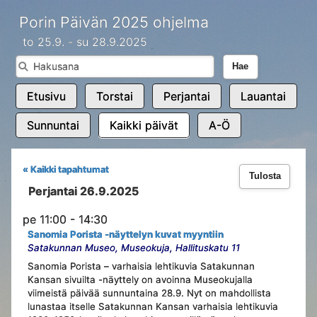
Porin Päivän 2025 ohjelma
to 25.9. - su 28.9.2025
Hae
Etusivu
Torstai
Perjantai
Lauantai
Sunnuntai
Kaikki päivät
A-Ö
« Kaikki tapahtumat
Tulosta
Perjantai 26.9.2025
pe 11:00 - 14:30
Sanomia Porista -näyttelyn kuvat myyntiin
Satakunnan Museo, Museokuja, Hallituskatu 11
Sanomia Porista – varhaisia lehtikuvia Satakunnan
Kansan sivuilta -näyttely on avoinna Museokujalla
viimeistä päivää sunnuntaina 28.9. Nyt on mahdollista
lunastaa itselle Satakunnan Kansan varhaisia lehtikuvia