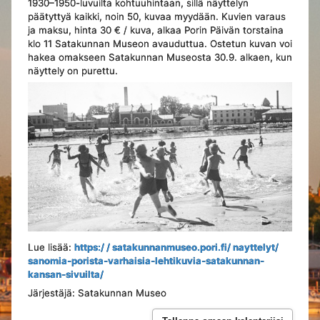
1930–1950-luvuilta kohtuuhintaan, sillä näyttelyn
päätyttyä kaikki, noin 50, kuvaa myydään. Kuvien varaus
ja maksu, hinta 30 € / kuva, alkaa Porin Päivän torstaina
klo 11 Satakunnan Museon avauduttua. Ostetun kuvan voi
hakea omakseen Satakunnan Museosta 30.9. alkaen, kun
näyttely on purettu.
Lue lisää:
https:/ / satakunnanmuseo.pori.fi/ nayttelyt/
sanomia-porista-varhaisia-lehtikuvia-satakunnan-
kansan-sivuilta/
Järjestäjä: Satakunnan Museo