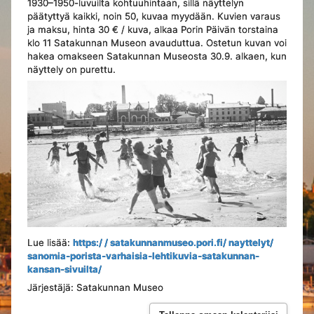
1930–1950-luvuilta kohtuuhintaan, sillä näyttelyn
päätyttyä kaikki, noin 50, kuvaa myydään. Kuvien varaus
ja maksu, hinta 30 € / kuva, alkaa Porin Päivän torstaina
klo 11 Satakunnan Museon avauduttua. Ostetun kuvan voi
hakea omakseen Satakunnan Museosta 30.9. alkaen, kun
näyttely on purettu.
Lue lisää:
https:/ / satakunnanmuseo.pori.fi/ nayttelyt/
sanomia-porista-varhaisia-lehtikuvia-satakunnan-
kansan-sivuilta/
Järjestäjä: Satakunnan Museo