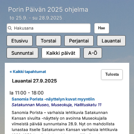
Porin Päivän 2025 ohjelma
to 25.9. - su 28.9.2025
Hae
Etusivu
Torstai
Perjantai
Lauantai
Sunnuntai
Kaikki päivät
A-Ö
« Kaikki tapahtumat
Tulosta
Lauantai 27.9.2025
la 11:00 - 18:00
Sanomia Porista -näyttelyn kuvat myyntiin
Satakunnan Museo, Museokuja, Hallituskatu 11
Sanomia Porista – varhaisia lehtikuvia Satakunnan
Kansan sivuilta -näyttely on avoinna Museokujalla
viimeistä päivää sunnuntaina 28.9. Nyt on mahdollista
lunastaa itselle Satakunnan Kansan varhaisia lehtikuvia