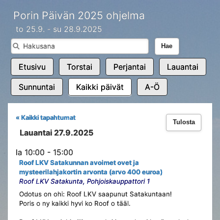
Porin Päivän 2025 ohjelma
to 25.9. - su 28.9.2025
Hae
Etusivu
Torstai
Perjantai
Lauantai
Sunnuntai
Kaikki päivät
A-Ö
« Kaikki tapahtumat
Tulosta
Lauantai 27.9.2025
la 10:00 - 15:00
Roof LKV Satakunnan avoimet ovet ja
mysteerilahjakortin arvonta (arvo 400 euroa)
Roof LKV Satakunta, Pohjoiskauppattori 1
Odotus on ohi: Roof LKV saapunut Satakuntaan!
Poris o ny kaikki hyvi ko Roof o tääl.