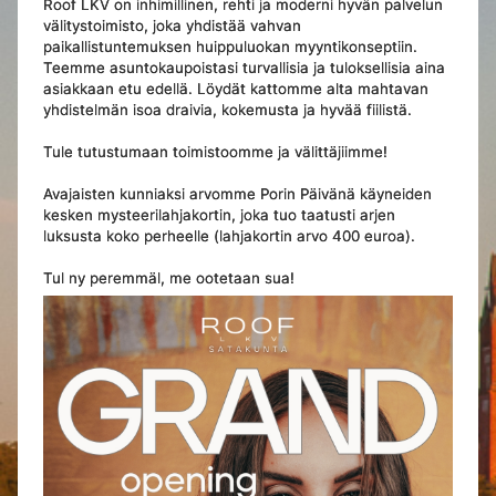
Roof LKV on inhimillinen, rehti ja moderni hyvän palvelun
välitystoimisto, joka yhdistää vahvan
paikallistuntemuksen huippuluokan myyntikonseptiin.
Teemme asuntokaupoistasi turvallisia ja tuloksellisia aina
asiakkaan etu edellä. Löydät kattomme alta mahtavan
yhdistelmän isoa draivia, kokemusta ja hyvää fiilistä.
Tule tutustumaan toimistoomme ja välittäjiimme!
Avajaisten kunniaksi arvomme Porin Päivänä käyneiden
kesken mysteerilahjakortin, joka tuo taatusti arjen
luksusta koko perheelle (lahjakortin arvo 400 euroa).
Tul ny peremmäl, me ootetaan sua!