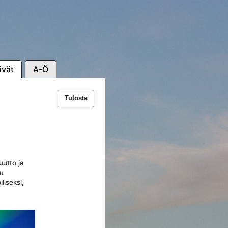
ivät
A-Ö
Tulosta
uutto ja
uu
liseksi,