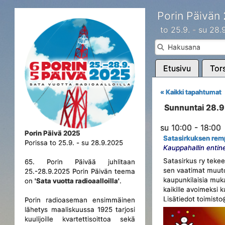
Porin Päivän
to 25.9. - su 28
Etusivu
Tors
« Kaikki tapahtumat
Sunnuntai 28.
su 10:00 - 18:00
Porin Päivä 2025
Satasirkuksen re
Porissa to 25.9. - su 28.9.2025
Kauppahallin entine
Satasirkus ry tekee
65. Porin Päivää juhlitaan
sen vaatimat muuto
25.-28.9.2025 Porin Päivän teema
kaupunkilaisia muka
on
'Sata vuotta radioaalloilla'
.
kaikille avoimeksi ku
Lisätiedot toimisto
Porin radioaseman ensimmäinen
lähetys maaliskuussa 1925 tarjosi
kuulijoille kvartettisoittoa sekä