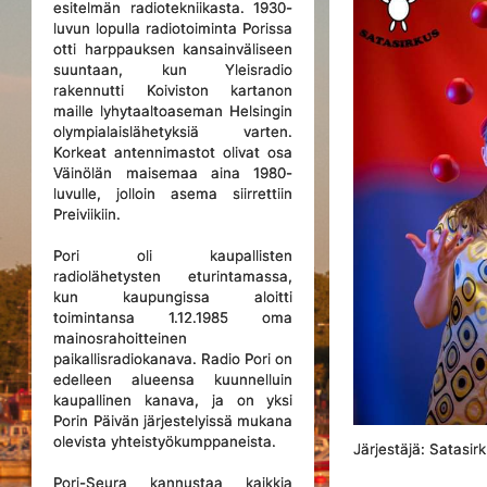
esitelmän radiotekniikasta. 1930-
luvun lopulla radiotoiminta Porissa
otti harppauksen kansainväliseen
suuntaan, kun Yleisradio
rakennutti Koiviston kartanon
maille lyhytaaltoaseman Helsingin
olympialaislähetyksiä varten.
Korkeat antennimastot olivat osa
Väinölän maisemaa aina 1980-
luvulle, jolloin asema siirrettiin
Preiviikiin.
Pori oli kaupallisten
radiolähetysten eturintamassa,
kun kaupungissa aloitti
toimintansa 1.12.1985 oma
mainosrahoitteinen
paikallisradiokanava. Radio Pori on
edelleen alueensa kuunnelluin
kaupallinen kanava, ja on yksi
Porin Päivän järjestelyissä mukana
olevista yhteistyökumppaneista.
Järjestäjä: Satasirk
Pori-Seura kannustaa kaikkia