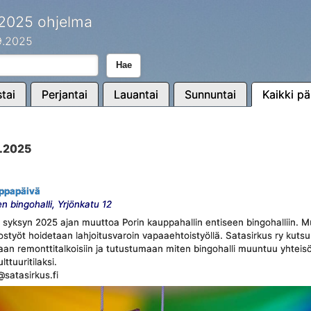
 2025 ohjelma
.9.2025
Hae
tai
Perjantai
Lauantai
Sunnuntai
Kaikki pä
9.2025
mppapäivä
n bingohalli, Yrjönkatu 12
 syksyn 2025 ajan muuttoa Porin kauppahallin entiseen bingohalliin. M
styöt hoidetaan lahjoitusvaroin vapaaehtoistyöllä. Satasirkus ry kuts
an remonttitalkoisiin ja tutustumaan miten bingohalli muuntuu yhteisöl
lttuuritilaksi.
@satasirkus.fi