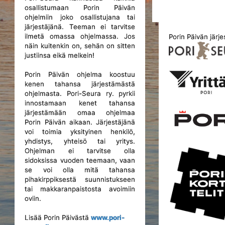
osallistumaan Porin Päivän
ohjelmiin joko osallistujana tai
järjestäjänä. Teeman ei tarvitse
ilmetä omassa ohjelmassa. Jos
Porin Päivän järje
näin kuitenkin on, sehän on sitten
justiinsa eikä melkein!
Porin Päivän ohjelma koostuu
kenen tahansa järjestämästä
ohjelmasta. Pori-Seura ry. pyrkii
innostamaan kenet tahansa
järjestämään omaa ohjelmaa
Porin Päivän aikaan. Järjestäjänä
voi toimia yksityinen henkilö,
yhdistys, yhteisö tai yritys.
Ohjelman ei tarvitse olla
sidoksissa vuoden teemaan, vaan
se voi olla mitä tahansa
pihakirppiksestä suunnistukseen
tai makkaranpaistosta avoimiin
oviin.
Lisää Porin Päivästä
www.pori-