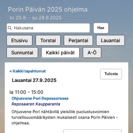
Porin Päivän 2025 ohjelma
to 25.9. - su 28.9.2025
Hae
Etusivu
Torstai
Perjantai
Lauantai
Sunnuntai
Kaikki päivät
A-Ö
« Kaikki tapahtumat
Tulosta
Lauantai 27.9.2025
la 11:00 - 15:00
Ohjusvene Pori Reposaaressa
Reposaaren Kaupparanta
Ohjusvene Pori nähtävillä yleisölle puolustusvoimien
turvallisuusmääräysten mukaisesti osana Porin Päivien -
ohjelmaa.