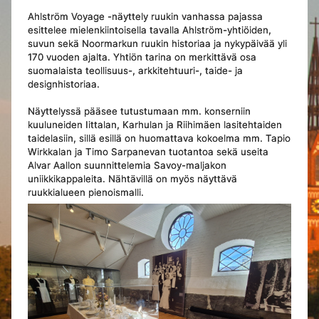
Ahlström Voyage -näyttely ruukin vanhassa pajassa
esittelee mielenkiintoisella tavalla Ahlström-yhtiöiden,
suvun sekä Noormarkun ruukin historiaa ja nykypäivää yli
170 vuoden ajalta. Yhtiön tarina on merkittävä osa
suomalaista teollisuus-, arkkitehtuuri-, taide- ja
designhistoriaa.
Näyttelyssä pääsee tutustumaan mm. konserniin
kuuluneiden Iittalan, Karhulan ja Riihimäen lasitehtaiden
taidelasiin, sillä esillä on huomattava kokoelma mm. Tapio
Wirkkalan ja Timo Sarpanevan tuotantoa sekä useita
Alvar Aallon suunnittelemia Savoy-maljakon
uniikkikappaleita. Nähtävillä on myös näyttävä
ruukkialueen pienoismalli.