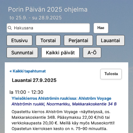
Porin Päivän 2025 ohjelma
to 25.9. - su 28.9.2025
Hae
Etusivu
Torstai
Perjantai
Lauantai
Sunnuntai
Kaikki päivät
A-Ö
« Kaikki tapahtumat
Tulosta
Lauantai 27.9.2025
la 11:00 - 12:30
Yleisökierros Ahlströmin ruukissa: Ahlström Voyage
Ahlströmin ruukki, Noormarkku, Makkarakoskentie 34 B
Opastettu kierros Ahlström Voyage -näyttelyssä, os.
Makkarakoskentie 34B. Pääsymaksu 22,00 €/hlö tai
verkkokaupasta 20,00 €. Meillä käy myös Museokortti!
Opastetun kierroksen kesto on n. 75–90 minuuttia.