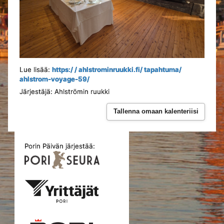
Lue lisää:
https:/ / ahlstrominruukki.fi/ tapahtuma/
ahlstrom-voyage-59/
Järjestäjä: Ahlströmin ruukki
Tallenna omaan kalenteriisi
Porin Päivän järjestää: