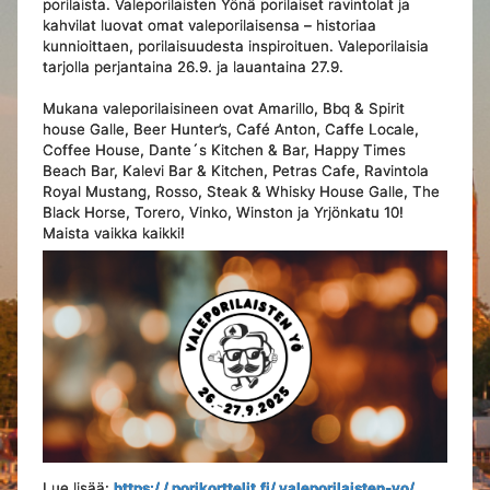
porilaista. Valeporilaisten Yönä porilaiset ravintolat ja
kahvilat luovat omat valeporilaisensa – historiaa
kunnioittaen, porilaisuudesta inspiroituen. Valeporilaisia
tarjolla perjantaina 26.9. ja lauantaina 27.9.
Mukana valeporilaisineen ovat Amarillo, Bbq & Spirit
house Galle, Beer Hunter’s, Café Anton, Caffe Locale,
Coffee House, Dante´s Kitchen & Bar, Happy Times
Beach Bar, Kalevi Bar & Kitchen, Petras Cafe, Ravintola
Royal Mustang, Rosso, Steak & Whisky House Galle, The
Black Horse, Torero, Vinko, Winston ja Yrjönkatu 10!
Maista vaikka kaikki!
Lue lisää:
https:/ / porikorttelit.fi/ valeporilaisten-yo/