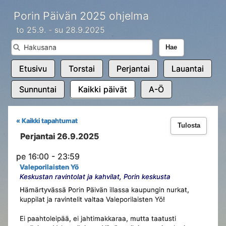
Porin Päivän 2025 ohjelma
to 25.9. - su 28.9.2025
Hae
Etusivu
Torstai
Perjantai
Lauantai
Sunnuntai
Kaikki päivät
A-Ö
« Kaikki tapahtumat
Tulosta
Perjantai 26.9.2025
pe 16:00 - 23:59
Valeporilaisten Yö
Keskustan ravintolat ja kahvilat, Porin keskusta
Hämärtyvässä Porin Päivän illassa kaupungin nurkat,
kuppilat ja ravintelit valtaa Valeporilaisten Yö!
Ei paahtoleipää, ei jahtimakkaraa, mutta taatusti