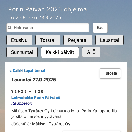
Porin Päivän 2025 ohjelma
to 25.9. - su 28.9.2025
Hae
Etusivu
Torstai
Perjantai
Lauantai
Sunnuntai
Kaikki päivät
A-Ö
« Kaikki tapahtumat
Tulosta
Lauantai 27.9.2025
la 08:00 - 16:00
Loimulohta Porin Päivänä
Kauppatori
Mäkisen Tyttäret Oy Loimuttaa lohta Porin Kauppatorilla
ja sitä on myös myytävänä.
Järjestäjä: Mäkisen Tyttäret Oy