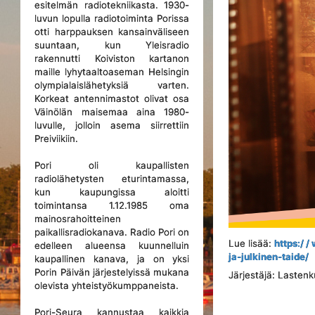
esitelmän radiotekniikasta. 1930-
luvun lopulla radiotoiminta Porissa
otti harppauksen kansainväliseen
suuntaan, kun Yleisradio
rakennutti Koiviston kartanon
maille lyhytaaltoaseman Helsingin
olympialaislähetyksiä varten.
Korkeat antennimastot olivat osa
Väinölän maisemaa aina 1980-
luvulle, jolloin asema siirrettiin
Preiviikiin.
Pori oli kaupallisten
radiolähetysten eturintamassa,
kun kaupungissa aloitti
toimintansa 1.12.1985 oma
mainosrahoitteinen
paikallisradiokanava. Radio Pori on
Lue lisää:
https:/ /
edelleen alueensa kuunnelluin
ja-julkinen-taide/
kaupallinen kanava, ja on yksi
Porin Päivän järjestelyissä mukana
Järjestäjä: Lasten
olevista yhteistyökumppaneista.
Pori-Seura kannustaa kaikkia