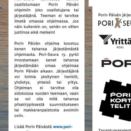
osallistumaan Porin Päivän
ohjelmiin joko osallistujana tai
Porin Päivän järje
järjestäjänä. Teeman ei tarvitse
ilmetä omassa ohjelmassa. Jos
näin kuitenkin on, sehän on sitten
justiinsa eikä melkein!
Porin Päivän ohjelma koostuu
kenen tahansa järjestämästä
ohjelmasta. Pori-Seura ry. pyrkii
innostamaan kenet tahansa
järjestämään omaa ohjelmaa
Porin Päivän aikaan. Järjestäjänä
voi toimia yksityinen henkilö,
yhdistys, yhteisö tai yritys.
Ohjelman ei tarvitse olla
sidoksissa vuoden teemaan, vaan
se voi olla mitä tahansa
pihakirppiksestä suunnistukseen
tai makkaranpaistosta avoimiin
oviin.
Lisää Porin Päivästä
www.pori-
Tapahtumakalente