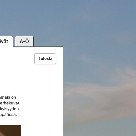
ivät
A-Ö
Tulosta
iamäki on
perhekuvat
ykyisyyden
nupäässä.