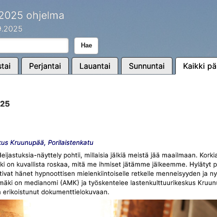
 2025 ohjelma
.9.2025
Hae
tai
Perjantai
Lauantai
Sunnuntai
Kaikki pä
025
kus Kruunupää, Porilaistenkatu
ijastuksia-näyttely pohtii, millaisia jälkiä meistä jää maailmaan. Kork
ikki on kuvallista roskaa, mitä me ihmiset jätämme jälkeemme. Hylätyt 
tivat hänet hypnoottisen mielenkiintoiselle retkelle menneisyyden ja n
kiamäki on medianomi (AMK) ja työskentelee lastenkulttuurikeskus Kruu
 erikoistunut dokumenttielokuvaan.