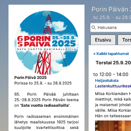
Porin Päivän
to 25.9. - su 28
Etusivu
Tors
« Kaikki tapahtumat
Torstai 25.9.2
to 12:00 - 14:00
Porin Päivä 2025
Heijastuksia
Porissa to 25.9. - su 28.9.2025
Lastenkulttuurikes
Miisa Korkiamäen He
65. Porin Päivää juhlitaan
miettinyt, mikä ka
25.-28.9.2025 Porin Päivän teema
ja maisemat johdat
on
'Sata vuotta radioaalloilla'
.
välille. Miisa Kor
Hän on taiteessaan
Porin radioaseman ensimmäinen
lähetys maaliskuussa 1925 tarjosi
kuulijoille kvartettisoittoa sekä