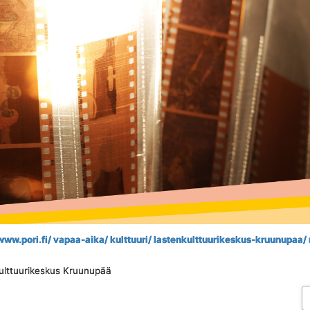
 www.pori.fi/ vapaa-aika/ kulttuuri/ lastenkulttuurikeskus-kruunupaa/ 
kulttuurikeskus Kruunupää