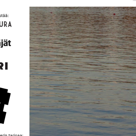
stää:
rin tarjoaa: