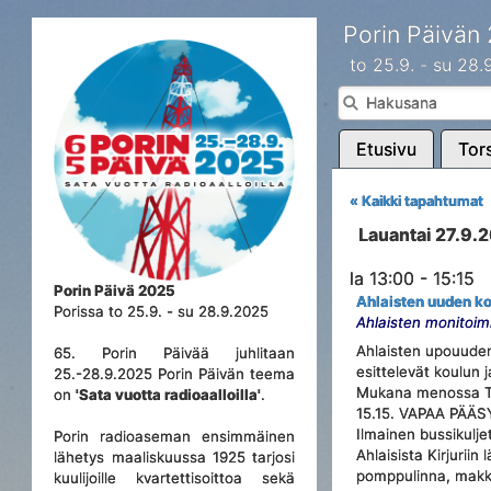
Porin Päivän
to 25.9. - su 28
Etusivu
Tors
« Kaikki tapahtumat
Lauantai 27.9.
la 13:00 - 15:15
Porin Päivä 2025
Ahlaisten uuden ko
Porissa to 25.9. - su 28.9.2025
Ahlaisten monitoimi
Ahlaisten upouuden 
65. Porin Päivää juhlitaan
esittelevät koulun 
25.-28.9.2025 Porin Päivän teema
Mukana menossa TV:s
on
'Sata vuotta radioaalloilla'
.
15.15. VAPAA PÄÄS
Ilmainen bussikulje
Porin radioaseman ensimmäinen
Ahlaisista Kirjuriin
lähetys maaliskuussa 1925 tarjosi
pomppulinna, makkar
kuulijoille kvartettisoittoa sekä