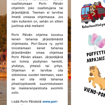
osallistumaan Porin Päivän
ohjelmiin joko osallistujana tai
järjestäjänä. Teeman ei tarvitse
ilmetä omassa ohjelmassa. Jos
näin kuitenkin on, sehän on sitten
justiinsa eikä melkein!
Porin Päivän ohjelma koostuu
kenen tahansa järjestämästä
ohjelmasta. Pori-Seura ry. pyrkii
innostamaan kenet tahansa
järjestämään omaa ohjelmaa
Porin Päivän aikaan. Järjestäjänä
voi toimia yksityinen henkilö,
yhdistys, yhteisö tai yritys.
Ohjelman ei tarvitse olla
sidoksissa vuoden teemaan, vaan
se voi olla mitä tahansa
pihakirppiksestä suunnistukseen
tai makkaranpaistosta avoimiin
oviin.
Lisää Porin Päivästä
www.pori-