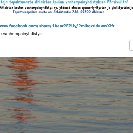
/ www.facebook.com/ share/ 1AaatPFPUy/ ?mibextid=wwXIfr
ten vanhempainyhdistys