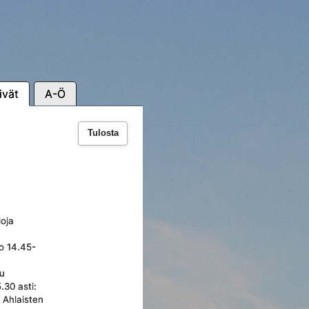
ivät
A-Ö
Tulosta
loja
lo 14.45-
uu
.30 asti:
, Ahlaisten