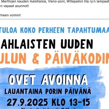
at, Marttojen kauden maistiaisia, Vieno-poni, Willapallon tila ry:n lampaa
ten vapaat asunnot!
rheen voimin!