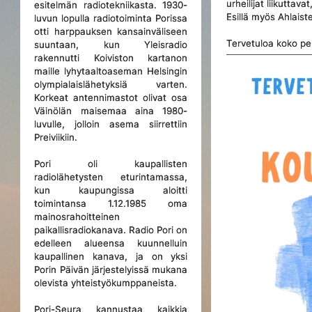
urheilijat liikuttav
esitelmän radiotekniikasta. 1930-
Esillä myös Ahlais
luvun lopulla radiotoiminta Porissa
otti harppauksen kansainväliseen
Tervetuloa koko pe
suuntaan, kun Yleisradio
rakennutti Koiviston kartanon
maille lyhytaaltoaseman Helsingin
olympialaislähetyksiä varten.
Korkeat antennimastot olivat osa
Väinölän maisemaa aina 1980-
luvulle, jolloin asema siirrettiin
Preiviikiin.
Pori oli kaupallisten
radiolähetysten eturintamassa,
kun kaupungissa aloitti
toimintansa 1.12.1985 oma
mainosrahoitteinen
paikallisradiokanava. Radio Pori on
edelleen alueensa kuunnelluin
kaupallinen kanava, ja on yksi
Porin Päivän järjestelyissä mukana
olevista yhteistyökumppaneista.
Pori-Seura kannustaa kaikkia