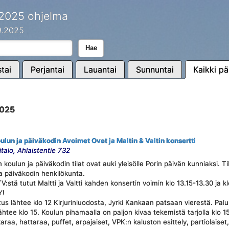
 2025 ohjelma
.9.2025
Hae
tai
Perjantai
Lauantai
Sunnuntai
Kaikki pä
2025
ulun ja päiväkodin Avoimet Ovet ja Maltin & Valtin konsertti
talo, Ahlaistentie 732
koulun ja päiväkodin tilat ovat auki yleisölle Porin päivän kunniaksi. Ti
ja päiväkodin henkilökunta.
tä tutut Maltti ja Valtti kahden konsertin voimin klo 13.15-13.30 ja k
Y!
tus lähtee klo 12 Kirjurinluodosta, Jyrki Kankaan patsaan vierestä. Pal
 lähtee klo 15. Koulun pihamaalla on paljon kivaa tekemistä tarjolla klo 15
aa, hattaraa, puffet, arpajaiset, VPK:n kaluston esittely, partiolaiset