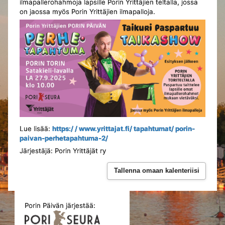
ilmapallerohahmoja lapsille Porin Yrittäjien teltalla, jossa
on jaossa myös Porin Yrittäjien ilmapalloja.
Lue lisää:
https:/ / www.yrittajat.fi/ tapahtumat/ porin-
paivan-perhetapahtuma-2/
Järjestäjä: Porin Yrittäjät ry
Tallenna omaan kalenteriisi
Porin Päivän järjestää: