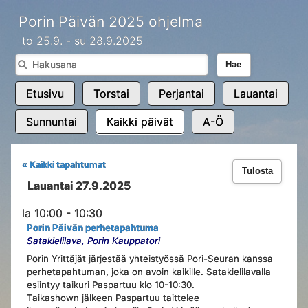
Porin Päivän 2025 ohjelma
to 25.9. - su 28.9.2025
Hae
Etusivu
Torstai
Perjantai
Lauantai
Sunnuntai
Kaikki päivät
A-Ö
« Kaikki tapahtumat
Tulosta
Lauantai 27.9.2025
la 10:00 - 10:30
Porin Päivän perhetapahtuma
Satakielilava, Porin Kauppatori
Porin Yrittäjät järjestää yhteistyössä Pori-Seuran kanssa
perhetapahtuman, joka on avoin kaikille. Satakielilavalla
esiintyy taikuri Paspartuu klo 10-10:30.
Taikashown jälkeen Paspartuu taittelee