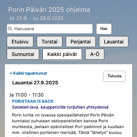
Porin Päivän 2025 ohjelma
to 25.9. - su 28.9.2025
Hae
Etusivu
Torstai
Perjantai
Lauantai
Sunnuntai
Kaikki päivät
A-Ö
« Kaikki tapahtumat
Tulosta
Lauantai 27.9.2025
la 11:00 - 11:30
PORISTAAN IS BACK
Satakieli-lava, kauppatorilla torijuhlan yhteydessä
Porin torilla on luvassa spesiaalilähetys! Porin Päivän
kunniaksi puhutaan vakiopanelistien kanssa Porin
murteesta, jaetaan epäviralliset Pori-palkinnot ja kuullaan
mm. virallinen porilainen merisää. Tämä "lähetys" kuuluu