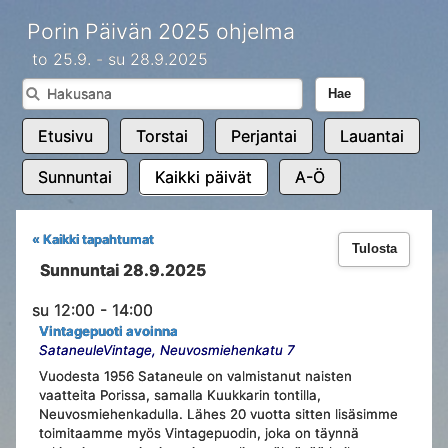
Porin Päivän 2025 ohjelma
to 25.9. - su 28.9.2025
Hae
Etusivu
Torstai
Perjantai
Lauantai
Sunnuntai
Kaikki päivät
A-Ö
« Kaikki tapahtumat
Tulosta
Sunnuntai 28.9.2025
su 12:00 - 14:00
Vintagepuoti avoinna
SataneuleVintage, Neuvosmiehenkatu 7
Vuodesta 1956 Sataneule on valmistanut naisten
vaatteita Porissa, samalla Kuukkarin tontilla,
Neuvosmiehenkadulla. Lähes 20 vuotta sitten lisäsimme
toimitaamme myös Vintagepuodin, joka on täynnä