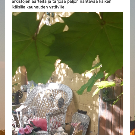
arkistojen aarteita ja tarjoaa paljon nähtävää kaiken
ikäisiile kauneuden ystäville.