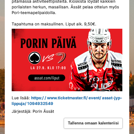
pitämässä aktiviteettipisteitä. Kioskista löydät kaikkien
porilaisten herkun, masaliisan. Ässät pelaa ottelun myös
Pori-teemapelipaidoilla.
Tapahtuma on maksullinen. Liput alk. 9,50€.
Lue lisää:
https:/ / www.ticketmaster.fi/ event/ assat-jyp-
lippuja/ 1094932549
Järjestäjä: Porin Ässät
Tallenna omaan kalenteriisi