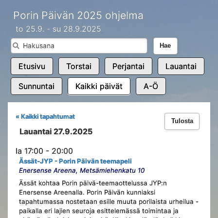
Porin Päivän 2025 ohjelma
to 25.9. - su 28.9.2025
Hae
Etusivu
Torstai
Perjantai
Lauantai
Sunnuntai
Kaikki päivät
A-Ö
« Kaikki tapahtumat
Tulosta
Lauantai 27.9.2025
la 17:00 - 20:00
Ässät-JYP - Porin Päivän teemapeli
Enersense Areena, Metsämiehenkatu 10
Ässät kohtaa Porin päivä-teemaottelussa JYP:n
Enersense Areenalla. Porin Päivän kunniaksi
tapahtumassa nostetaan esille muuta porilaista urheilua -
paikalla eri lajien seuroja esittelemässä toimintaa ja