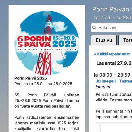
Porin Päivän
to 25.9. - su 28
Etusivu
Tors
« Kaikki tapahtumat
Lauantai 27.9.
la 08:00 - 23:59
Porin Päivä 2025
Julistepeli - Testaa
Porissa to 25.9. - su 28.9.2025
internet
Pelissä tunnistetaa
65. Porin Päivää juhlitaan
väärin. Testaa mont
25.-28.9.2025 Porin Päivän teema
on
'Sata vuotta radioaalloilla'
.
Peliä sunnuntaihin
lopussa puhelinnume
Porin radioaseman ensimmäinen
lähetys maaliskuussa 1925 tarjosi
kuulijoille kvartettisoittoa sekä