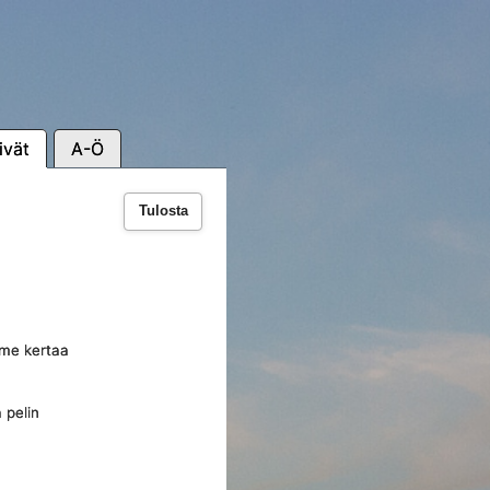
ivät
A-Ö
Tulosta
olme kertaa
 pelin