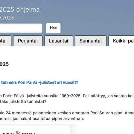
 2025 ohjelma
.9.2025
Hae
tai
Perjantai
Lauantai
Sunnuntai
Kaikki pä
2025
 tunneks Pori Päivä -julisteet eri vuasilt?
n Porin Päivä -julisteita vuosilta 1969–2025. Peli päättyy, jos vastaa k
ako julistetta tunnistat?
 klo 24 mennessä pelanneiden kesken arvotaan Pori-Seuran pipo! Anna
rosi, jos haluat osallistua pipon arvontaan.