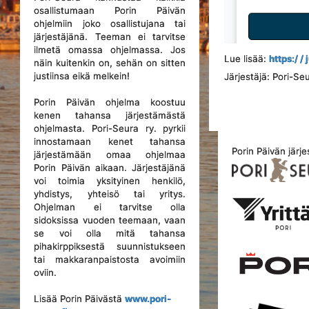
osallistumaan Porin Päivän
ohjelmiin joko osallistujana tai
järjestäjänä. Teeman ei tarvitse
ilmetä omassa ohjelmassa. Jos
Lue lisää:
https:/ /
näin kuitenkin on, sehän on sitten
justiinsa eikä melkein!
Järjestäjä: Pori-Se
Porin Päivän ohjelma koostuu
kenen tahansa järjestämästä
ohjelmasta. Pori-Seura ry. pyrkii
innostamaan kenet tahansa
Porin Päivän järje
järjestämään omaa ohjelmaa
Porin Päivän aikaan. Järjestäjänä
voi toimia yksityinen henkilö,
yhdistys, yhteisö tai yritys.
Ohjelman ei tarvitse olla
sidoksissa vuoden teemaan, vaan
se voi olla mitä tahansa
pihakirppiksestä suunnistukseen
tai makkaranpaistosta avoimiin
oviin.
Lisää Porin Päivästä
www.pori-