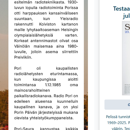
esitelmän radiotekniikasta. 1930-
luvun lopulla radiotoiminta Porissa
otti harppauksen kansainväliseen
suuntaan, kun Yleisradio
rakennutti Koiviston kartanon
maille lyhytaaltoaseman Helsingin
olympialaislähetyksiä varten.
Korkeat antennimastot olivat osa
Väinölän maisemaa aina 1980-
luvulle, jolloin asema siirrettiin
Preiviikiin.
Pori oli kaupallisten
radiolähetysten eturintamassa,
kun kaupungissa aloitti
toimintansa 1.12.1985 oma
mainosrahoitteinen
paikallisradiokanava. Radio Pori on
edelleen alueensa kuunnelluin
kaupallinen kanava, ja on yksi
Porin Päivän järjestelyissä mukana
olevista yhteistyökumppaneista.
Pori-Seura kannustaa kaikkia