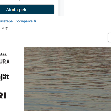
 julistepeli.porinpaiva.fi
ura ry
stää: