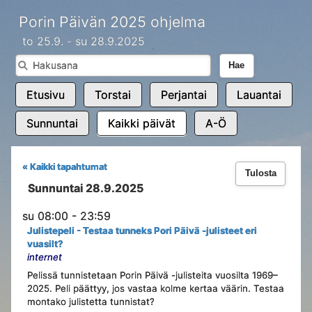
Porin Päivän 2025 ohjelma
to 25.9. - su 28.9.2025
Hae
Etusivu
Torstai
Perjantai
Lauantai
Sunnuntai
Kaikki päivät
A-Ö
« Kaikki tapahtumat
Tulosta
Sunnuntai 28.9.2025
su 08:00 - 23:59
Julistepeli - Testaa tunneks Pori Päivä -julisteet eri
vuasilt?
internet
Pelissä tunnistetaan Porin Päivä -julisteita vuosilta 1969–
2025. Peli päättyy, jos vastaa kolme kertaa väärin. Testaa
montako julistetta tunnistat?