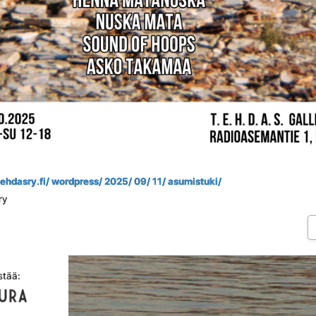
 tehdasry.fi/ wordpress/ 2025/ 09/ 11/ asumistuki/
ry
stää: