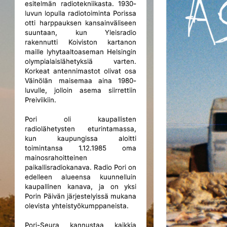
esitelmän radiotekniikasta. 1930-
luvun lopulla radiotoiminta Porissa
otti harppauksen kansainväliseen
suuntaan, kun Yleisradio
rakennutti Koiviston kartanon
maille lyhytaaltoaseman Helsingin
olympialaislähetyksiä varten.
Korkeat antennimastot olivat osa
Väinölän maisemaa aina 1980-
luvulle, jolloin asema siirrettiin
Preiviikiin.
Pori oli kaupallisten
radiolähetysten eturintamassa,
kun kaupungissa aloitti
toimintansa 1.12.1985 oma
mainosrahoitteinen
paikallisradiokanava. Radio Pori on
edelleen alueensa kuunnelluin
kaupallinen kanava, ja on yksi
Porin Päivän järjestelyissä mukana
olevista yhteistyökumppaneista.
Pori-Seura kannustaa kaikkia