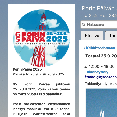
Porin Päivän
to 25.9. - su 28
Etusivu
Tors
« Kaikki tapahtumat
Torstai 25.9.2
to 12:00 - 18:00
Porin Päivä 2025
Taidenäyttely
Porissa to 25.9. - su 28.9.2025
Vanha lyhytaaltoa
Taidenäyttely. Muk
65. Porin Päivää juhlitaan
25.-28.9.2025 Porin Päivän teema
on
'Sata vuotta radioaalloilla'
.
Porin radioaseman ensimmäinen
lähetys maaliskuussa 1925 tarjosi
kuulijoille kvartettisoittoa sekä