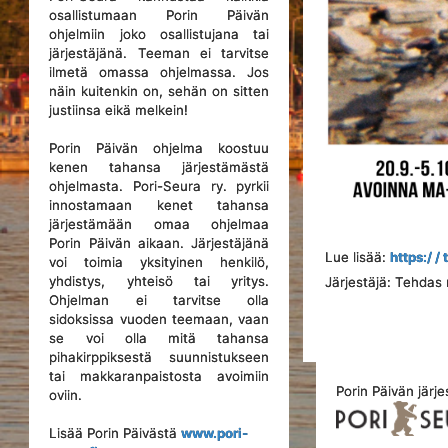
osallistumaan Porin Päivän
ohjelmiin joko osallistujana tai
järjestäjänä. Teeman ei tarvitse
ilmetä omassa ohjelmassa. Jos
näin kuitenkin on, sehän on sitten
justiinsa eikä melkein!
Porin Päivän ohjelma koostuu
kenen tahansa järjestämästä
ohjelmasta. Pori-Seura ry. pyrkii
innostamaan kenet tahansa
järjestämään omaa ohjelmaa
Porin Päivän aikaan. Järjestäjänä
Lue lisää:
https:/ /
voi toimia yksityinen henkilö,
yhdistys, yhteisö tai yritys.
Järjestäjä: Tehdas 
Ohjelman ei tarvitse olla
sidoksissa vuoden teemaan, vaan
se voi olla mitä tahansa
pihakirppiksestä suunnistukseen
tai makkaranpaistosta avoimiin
Porin Päivän järje
oviin.
Lisää Porin Päivästä
www.pori-