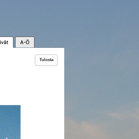
ivät
A-Ö
Tulosta