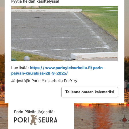
kyytiä heidän käsittelyssä!
Lue lisää:
https:/ / www.porinyleisurheilu.fi/ porin-
paivan-kuulakisa-28-9-2025/
Järjestäjä: Porin Yleisurheilu PorY ry
Tallenna omaan kalenteriisi
Porin Päivän järjestää: