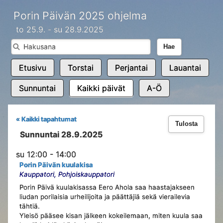
Porin Päivän 2025 ohjelma
to 25.9. - su 28.9.2025
Hae
Etusivu
Torstai
Perjantai
Lauantai
Sunnuntai
Kaikki päivät
A-Ö
« Kaikki tapahtumat
Tulosta
Sunnuntai 28.9.2025
su 12:00 - 14:00
Porin Päivän kuulakisa
Kauppatori, Pohjoiskauppatori
Porin Päivä kuulakisassa Eero Ahola saa haastajakseen
liudan porilaisia urheilijoita ja päättäjiä sekä vierailevia
tähtiä.
Yleisö pääsee kisan jälkeen kokeilemaan, miten kuula saa