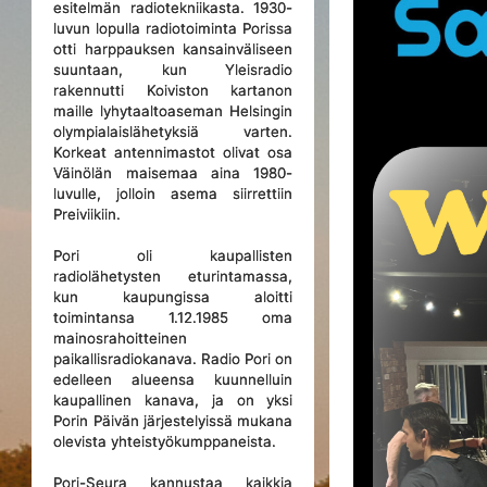
esitelmän radiotekniikasta. 1930-
luvun lopulla radiotoiminta Porissa
otti harppauksen kansainväliseen
suuntaan, kun Yleisradio
rakennutti Koiviston kartanon
maille lyhytaaltoaseman Helsingin
olympialaislähetyksiä varten.
Korkeat antennimastot olivat osa
Väinölän maisemaa aina 1980-
luvulle, jolloin asema siirrettiin
Preiviikiin.
Pori oli kaupallisten
radiolähetysten eturintamassa,
kun kaupungissa aloitti
toimintansa 1.12.1985 oma
mainosrahoitteinen
paikallisradiokanava. Radio Pori on
edelleen alueensa kuunnelluin
kaupallinen kanava, ja on yksi
Porin Päivän järjestelyissä mukana
olevista yhteistyökumppaneista.
Pori-Seura kannustaa kaikkia