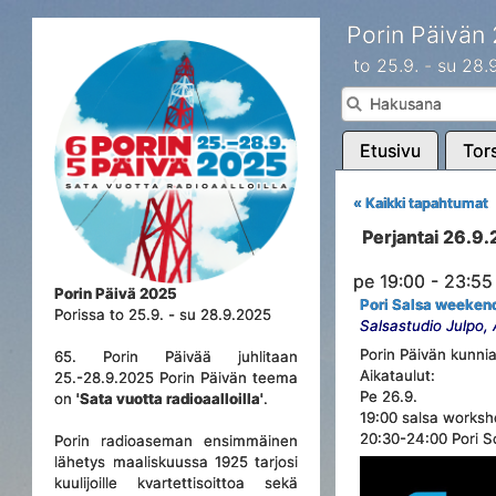
Porin Päivän
to 25.9. - su 28
Etusivu
Tors
« Kaikki tapahtumat
Perjantai 26.9
pe 19:00 - 23:55
Porin Päivä 2025
Pori Salsa weeken
Porissa to 25.9. - su 28.9.2025
Salsastudio Julpo,
Porin Päivän kunnia
65. Porin Päivää juhlitaan
Aikataulut:
25.-28.9.2025 Porin Päivän teema
Pe 26.9.
on
'Sata vuotta radioaalloilla'
.
19:00 salsa works
20:30-24:00 Pori So
Porin radioaseman ensimmäinen
lähetys maaliskuussa 1925 tarjosi
kuulijoille kvartettisoittoa sekä