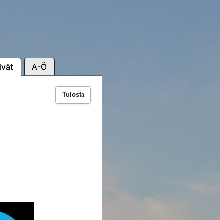
ivät
A-Ö
Tulosta