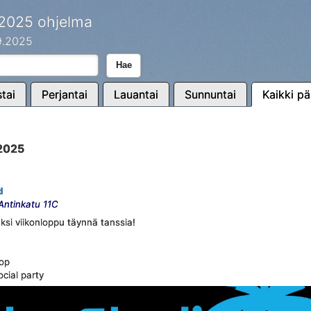
 2025 ohjelma
.9.2025
Hae
tai
Perjantai
Lauantai
Sunnuntai
Kaikki pä
.2025
d
 Antinkatu 11C
ksi viikonloppu täynnä tanssia!
hop
cial party