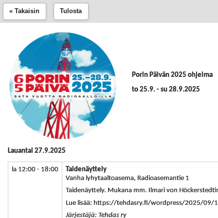
« Takaisin
Tulosta
Porin Päivän 2025 ohjelma
to 25.9. - su 28.9.2025
Lauantai 27.9.2025
la 12:00 - 18:00
Taidenäyttely
Vanha lyhytaaltoasema, Radioasemantie 1
Taidenäyttely. Mukana mm. Ilmari von Höckerstedti
Lue lisää: https://tehdasry.fi/wordpress/2025/09/
Järjestäjä: Tehdas ry