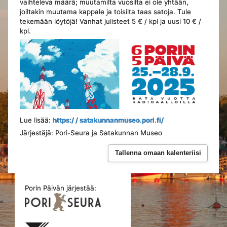
vaihteleva määrä; muutamilta vuosilta ei ole yhtään,
joiltakin muutama kappale ja toisilta taas satoja. Tule
tekemään löytöjä! Vanhat julisteet 5 € / kpl ja uusi 10 € /
kpl.
Lue lisää:
https:/ / satakunnanmuseo.pori.fi/
Järjestäjä: Pori-Seura ja Satakunnan Museo
Tallenna omaan kalenteriisi
Porin Päivän järjestää: