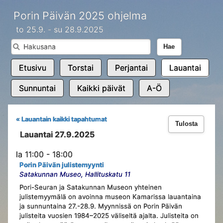
Porin Päivän 2025 ohjelma
to 25.9. - su 28.9.2025
Hae
Etusivu
Torstai
Perjantai
Lauantai
Sunnuntai
Kaikki päivät
A-Ö
« Lauantain kaikki tapahtumat
Tulosta
Lauantai 27.9.2025
la 11:00 - 18:00
Porin Päivän julistemyynti
Satakunnan Museo, Hallituskatu 11
Pori-Seuran ja Satakunnan Museon yhteinen
julistemyymälä on avoinna museon Kamarissa lauantaina
ja sunnuntaina 27.-28.9. Myynnissä on Porin Päivän
julisteita vuosien 1984–2025 väliseltä ajalta. Julisteita on