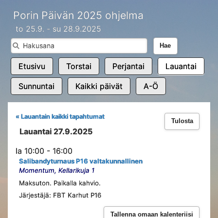
Porin Päivän 2025 ohjelma
to 25.9. - su 28.9.2025
Hae
Etusivu
Torstai
Perjantai
Lauantai
Sunnuntai
Kaikki päivät
A-Ö
« Lauantain kaikki tapahtumat
Tulosta
Lauantai 27.9.2025
la 10:00 - 16:00
Salibandyturnaus P16 valtakunnallinen
Momentum, Kellarikuja 1
Maksuton. Paikalla kahvio.
Järjestäjä: FBT Karhut P16
Tallenna omaan kalenteriisi