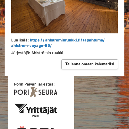
Lue lisää:
https:/ / ahlstrominruukki.fi/ tapahtuma/
ahlstrom-voyage-59/
Järjestäjä: Ahlströmin ruukki
Tallenna omaan kalenteriisi
Porin Päivän järjestää: