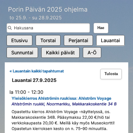
Porin Päivän 2025 ohjelma
to 25.9. - su 28.9.2025
Hae
Etusivu
Torstai
Perjantai
Lauantai
Sunnuntai
Kaikki päivät
A-Ö
« Lauantain kaikki tapahtumat
Tulosta
Lauantai 27.9.2025
la 11:00 - 12:30
Yleisökierros Ahlströmin ruukissa: Ahlström Voyage
Ahlströmin ruukki, Noormarkku, Makkarakoskentie 34 B
Opastettu kierros Ahlström Voyage -näyttelyssä, os.
Makkarakoskentie 34B. Pääsymaksu 22,00 €/hlö tai
verkkokaupasta 20,00 €. Meillä käy myös Museokortti!
Opastetun kierroksen kesto on n. 75–90 minuuttia.