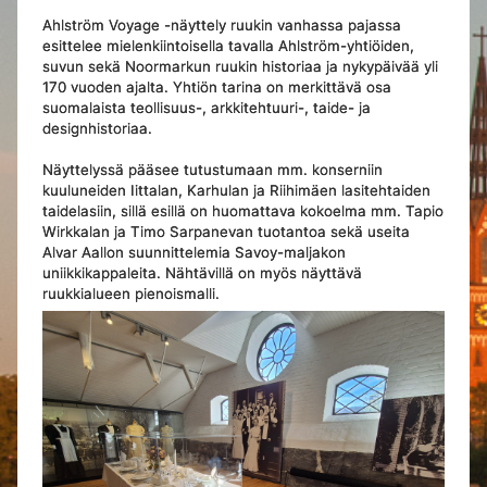
Ahlström Voyage -näyttely ruukin vanhassa pajassa
esittelee mielenkiintoisella tavalla Ahlström-yhtiöiden,
suvun sekä Noormarkun ruukin historiaa ja nykypäivää yli
170 vuoden ajalta. Yhtiön tarina on merkittävä osa
suomalaista teollisuus-, arkkitehtuuri-, taide- ja
designhistoriaa.
Näyttelyssä pääsee tutustumaan mm. konserniin
kuuluneiden Iittalan, Karhulan ja Riihimäen lasitehtaiden
taidelasiin, sillä esillä on huomattava kokoelma mm. Tapio
Wirkkalan ja Timo Sarpanevan tuotantoa sekä useita
Alvar Aallon suunnittelemia Savoy-maljakon
uniikkikappaleita. Nähtävillä on myös näyttävä
ruukkialueen pienoismalli.