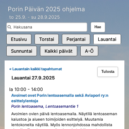
Porin Päivän 2025 ohjelma
to 25.9. - su 28.9.2025
Hae
Etusivu
Torstai
Perjantai
Lauantai
Sunnuntai
Kaikki päivät
A-Ö
« Lauantain kaikki tapahtumat
Tulosta
Lauantai 27.9.2025
la 10:00 - 14:00
Avoimet ovet Porin lentoasemalla sekä Aviapori ry:n
esittelylentoja
Porin lentoasema, Lentoasemantie 1
Avoimien ovien päivä lentoasemalla. Näytillä lentoaseman
kalustoa ja alueen toimijoiden esittelyä. Muutamia
lentokoneita näytillä. Myös lennonjohdossa mahdollista