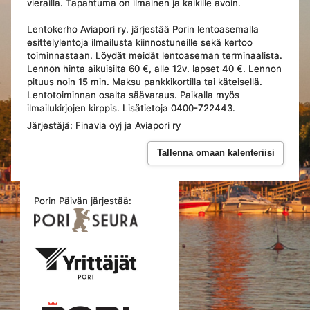
vierailla. Tapahtuma on ilmainen ja kaikille avoin.
Lentokerho Aviapori ry. järjestää Porin lentoasemalla
esittelylentoja ilmailusta kiinnostuneille sekä kertoo
toiminnastaan. Löydät meidät lentoaseman terminaalista.
Lennon hinta aikuisilta 60 €, alle 12v. lapset 40 €. Lennon
pituus noin 15 min. Maksu pankkikortilla tai käteisellä.
Lentotoiminnan osalta säävaraus. Paikalla myös
ilmailukirjojen kirppis. Lisätietoja 0400-722443.
Järjestäjä: Finavia oyj ja Aviapori ry
Tallenna omaan kalenteriisi
Porin Päivän järjestää: