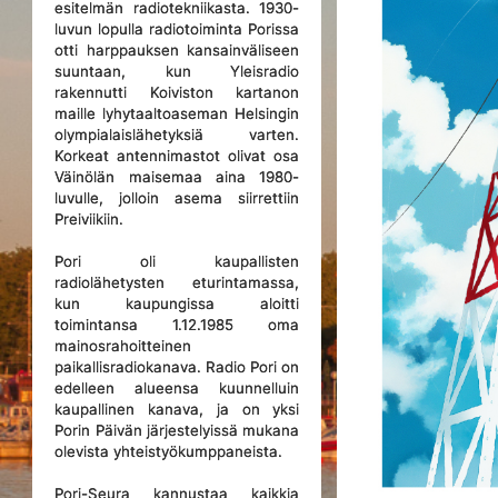
esitelmän radiotekniikasta. 1930-
luvun lopulla radiotoiminta Porissa
otti harppauksen kansainväliseen
suuntaan, kun Yleisradio
rakennutti Koiviston kartanon
maille lyhytaaltoaseman Helsingin
olympialaislähetyksiä varten.
Korkeat antennimastot olivat osa
Väinölän maisemaa aina 1980-
luvulle, jolloin asema siirrettiin
Preiviikiin.
Pori oli kaupallisten
radiolähetysten eturintamassa,
kun kaupungissa aloitti
toimintansa 1.12.1985 oma
mainosrahoitteinen
paikallisradiokanava. Radio Pori on
edelleen alueensa kuunnelluin
kaupallinen kanava, ja on yksi
Porin Päivän järjestelyissä mukana
olevista yhteistyökumppaneista.
Pori-Seura kannustaa kaikkia