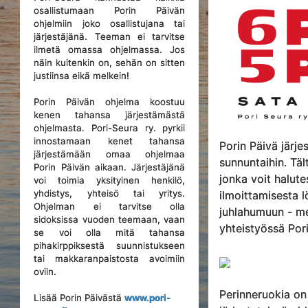
osallistumaan Porin Päivän
ohjelmiin joko osallistujana tai
järjestäjänä. Teeman ei tarvitse
ilmetä omassa ohjelmassa. Jos
näin kuitenkin on, sehän on sitten
justiinsa eikä melkein!
Porin Päivän ohjelma koostuu
kenen tahansa järjestämästä
ohjelmasta. Pori-Seura ry. pyrkii
innostamaan kenet tahansa
Porin Päivä järj
järjestämään omaa ohjelmaa
sunnuntaihin. Tä
Porin Päivän aikaan. Järjestäjänä
jonka voit halut
voi toimia yksityinen henkilö,
yhdistys, yhteisö tai yritys.
ilmoittamisesta l
Ohjelman ei tarvitse olla
juhlahumuun - me
sidoksissa vuoden teemaan, vaan
yhteistyössä Pori-
se voi olla mitä tahansa
pihakirppiksestä suunnistukseen
tai makkaranpaistosta avoimiin
oviin.
Perinneruokia on
Lisää Porin Päivästä
www.pori-