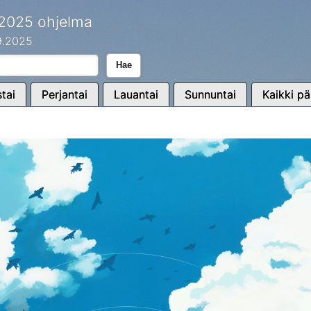
 2025 ohjelma
.9.2025
Hae
tai
Perjantai
Lauantai
Sunnuntai
Kaikki pä