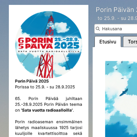
Porin Päivän
to 25.9. - su 28
Etusivu
Tors
Porin Päivä 2025
Porissa to 25.9. - su 28.9.2025
65. Porin Päivää juhlitaan
25.-28.9.2025 Porin Päivän teema
on
'Sata vuotta radioaalloilla'
.
Porin radioaseman ensimmäinen
lähetys maaliskuussa 1925 tarjosi
kuulijoille kvartettisoittoa sekä