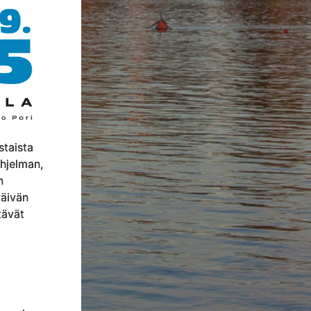
staista
ohjelman,
n
äivän
tävät