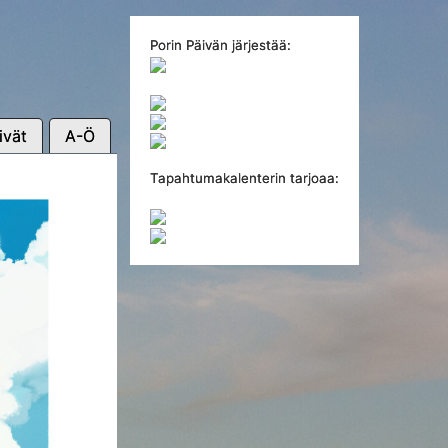
Porin Päivän järjestää:
ivät
A-Ö
Tapahtumakalenterin tarjoaa: