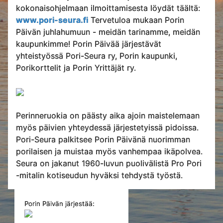
kokonaisohjelmaan ilmoittamisesta löydät täältä:
www.pori-seura.fi
Tervetuloa mukaan Porin
Päivän juhlahumuun - meidän tarinamme, meidän
kaupunkimme! Porin Päivää järjestävät
yhteistyössä Pori-Seura ry, Porin kaupunki,
Porikorttelit ja Porin Yrittäjät ry.
Perinneruokia on päästy aika ajoin maistelemaan
myös päivien yhteydessä järjestetyissä pidoissa.
Pori-Seura palkitsee Porin Päivänä nuorimman
porilaisen ja muistaa myös vanhempaa ikäpolvea.
Seura on jakanut 1960-luvun puolivälistä Pro Pori
-mitalin kotiseudun hyväksi tehdystä työstä.
Porin Päivän järjestää: