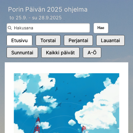
Porin Päivän 2025 ohjelma
to 25.9. - su 28.9.2025
Hae
Etusivu
Torstai
Perjantai
Lauantai
Sunnuntai
Kaikki päivät
A-Ö