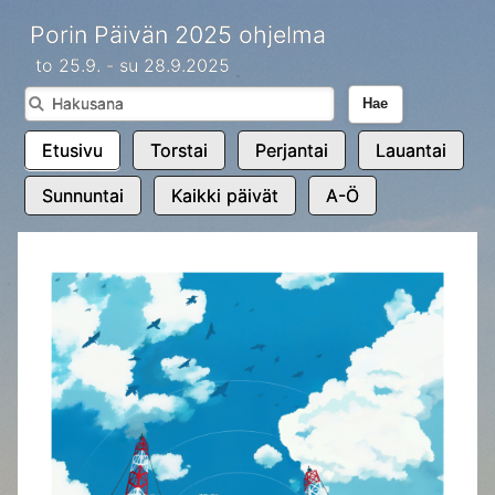
Porin Päivän 2025 ohjelma
to 25.9. - su 28.9.2025
Hae
Etusivu
Torstai
Perjantai
Lauantai
Sunnuntai
Kaikki päivät
A-Ö