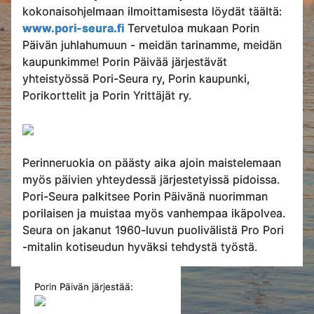
kokonaisohjelmaan ilmoittamisesta löydät täältä:
www.pori-seura.fi
Tervetuloa mukaan Porin
Päivän juhlahumuun - meidän tarinamme, meidän
kaupunkimme! Porin Päivää järjestävät
yhteistyössä Pori-Seura ry, Porin kaupunki,
Porikorttelit ja Porin Yrittäjät ry.
Perinneruokia on päästy aika ajoin maistelemaan
myös päivien yhteydessä järjestetyissä pidoissa.
Pori-Seura palkitsee Porin Päivänä nuorimman
porilaisen ja muistaa myös vanhempaa ikäpolvea.
Seura on jakanut 1960-luvun puolivälistä Pro Pori
-mitalin kotiseudun hyväksi tehdystä työstä.
Porin Päivän järjestää: