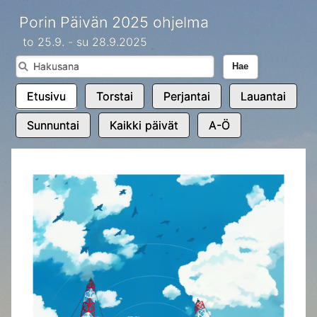
Porin Päivän 2025 ohjelma
to 25.9. - su 28.9.2025
Hae
Etusivu
Torstai
Perjantai
Lauantai
Sunnuntai
Kaikki päivät
A-Ö