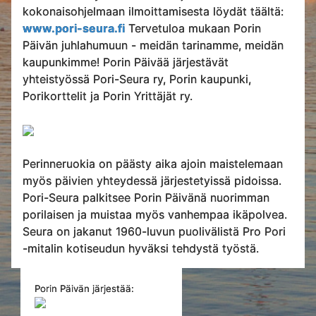
kokonaisohjelmaan ilmoittamisesta löydät täältä:
www.pori-seura.fi
Tervetuloa mukaan Porin
Päivän juhlahumuun - meidän tarinamme, meidän
kaupunkimme! Porin Päivää järjestävät
yhteistyössä Pori-Seura ry, Porin kaupunki,
Porikorttelit ja Porin Yrittäjät ry.
Perinneruokia on päästy aika ajoin maistelemaan
myös päivien yhteydessä järjestetyissä pidoissa.
Pori-Seura palkitsee Porin Päivänä nuorimman
porilaisen ja muistaa myös vanhempaa ikäpolvea.
Seura on jakanut 1960-luvun puolivälistä Pro Pori
-mitalin kotiseudun hyväksi tehdystä työstä.
Porin Päivän järjestää: