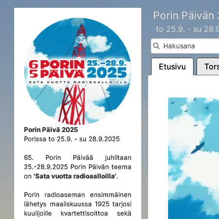
Porin Päivän
to 25.9. - su 28
Etusivu
Tors
Porin Päivä 2025
Porissa to 25.9. - su 28.9.2025
65. Porin Päivää juhlitaan
25.-28.9.2025 Porin Päivän teema
on
'Sata vuotta radioaalloilla'
.
Porin radioaseman ensimmäinen
lähetys maaliskuussa 1925 tarjosi
kuulijoille kvartettisoittoa sekä