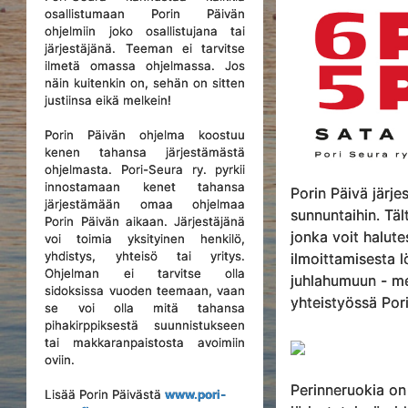
osallistumaan Porin Päivän
ohjelmiin joko osallistujana tai
järjestäjänä. Teeman ei tarvitse
ilmetä omassa ohjelmassa. Jos
näin kuitenkin on, sehän on sitten
justiinsa eikä melkein!
Porin Päivän ohjelma koostuu
kenen tahansa järjestämästä
ohjelmasta. Pori-Seura ry. pyrkii
innostamaan kenet tahansa
Porin Päivä järj
järjestämään omaa ohjelmaa
sunnuntaihin. Tä
Porin Päivän aikaan. Järjestäjänä
jonka voit halut
voi toimia yksityinen henkilö,
yhdistys, yhteisö tai yritys.
ilmoittamisesta l
Ohjelman ei tarvitse olla
juhlahumuun - me
sidoksissa vuoden teemaan, vaan
yhteistyössä Pori-
se voi olla mitä tahansa
pihakirppiksestä suunnistukseen
tai makkaranpaistosta avoimiin
oviin.
Perinneruokia on
Lisää Porin Päivästä
www.pori-