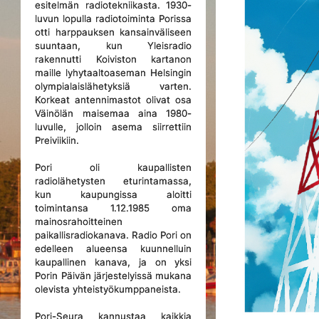
esitelmän radiotekniikasta. 1930-
luvun lopulla radiotoiminta Porissa
otti harppauksen kansainväliseen
suuntaan, kun Yleisradio
rakennutti Koiviston kartanon
maille lyhytaaltoaseman Helsingin
olympialaislähetyksiä varten.
Korkeat antennimastot olivat osa
Väinölän maisemaa aina 1980-
luvulle, jolloin asema siirrettiin
Preiviikiin.
Pori oli kaupallisten
radiolähetysten eturintamassa,
kun kaupungissa aloitti
toimintansa 1.12.1985 oma
mainosrahoitteinen
paikallisradiokanava. Radio Pori on
edelleen alueensa kuunnelluin
kaupallinen kanava, ja on yksi
Porin Päivän järjestelyissä mukana
olevista yhteistyökumppaneista.
Pori-Seura kannustaa kaikkia