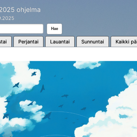
 2025 ohjelma
.9.2025
Hae
tai
Perjantai
Lauantai
Sunnuntai
Kaikki pä