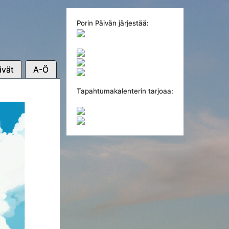
Porin Päivän järjestää:
ivät
A-Ö
Tapahtumakalenterin tarjoaa: