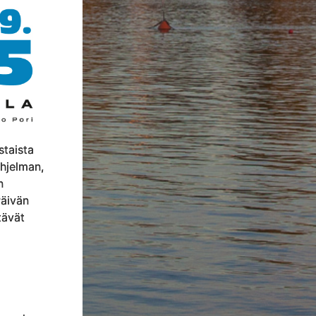
staista
ohjelman,
n
äivän
tävät