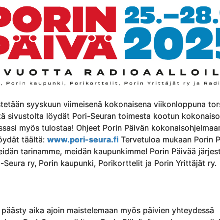
estetään syyskuun viimeisenä kokonaisena viikonloppuna tor
ltä sivustolta löydät Pori-Seuran toimesta kootun kokonais
essasi myös tulostaa! Ohjeet Porin Päivän kokonaisohjelmaa
öydät täältä:
www.pori-seura.fi
Tervetuloa mukaan Porin P
idän tarinamme, meidän kaupunkimme! Porin Päivää järjes
Seura ry, Porin kaupunki, Porikorttelit ja Porin Yrittäjät ry.
 päästy aika ajoin maistelemaan myös päivien yhteydessä