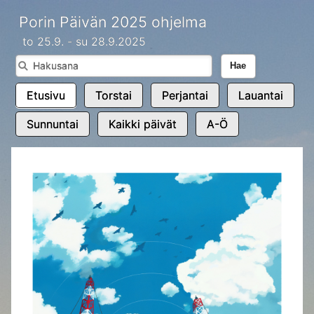
Porin Päivän 2025 ohjelma
to 25.9. - su 28.9.2025
Hae
Etusivu
Torstai
Perjantai
Lauantai
Sunnuntai
Kaikki päivät
A-Ö