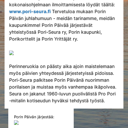
kokonaisohjelmaan ilmoittamisesta löydät täältä:
www.pori-seura.fi
Tervetuloa mukaan Porin
Päivän juhlahumuun - meidän tarinamme, meidän
kaupunkimme! Porin Päivää järjestävät
yhteistyössä Pori-Seura ry, Porin kaupunki,
Porikorttelit ja Porin Yrittäjät ry.
Perinneruokia on päästy aika ajoin maistelemaan
myös päivien yhteydessä järjestetyissä pidoissa.
Pori-Seura palkitsee Porin Päivänä nuorimman
porilaisen ja muistaa myös vanhempaa ikäpolvea.
Seura on jakanut 1960-luvun puolivälistä Pro Pori
-mitalin kotiseudun hyväksi tehdystä työstä.
Porin Päivän järjestää: