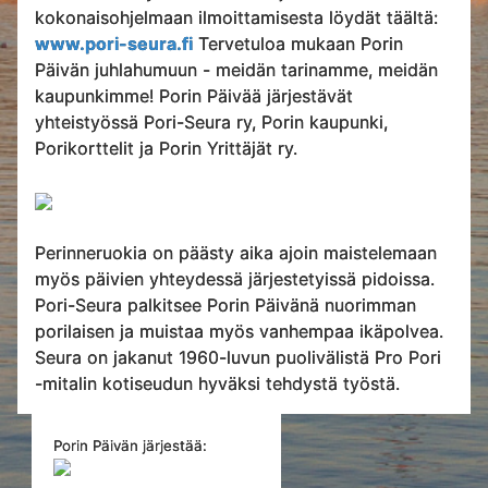
kokonaisohjelmaan ilmoittamisesta löydät täältä:
www.pori-seura.fi
Tervetuloa mukaan Porin
Päivän juhlahumuun - meidän tarinamme, meidän
kaupunkimme! Porin Päivää järjestävät
yhteistyössä Pori-Seura ry, Porin kaupunki,
Porikorttelit ja Porin Yrittäjät ry.
Perinneruokia on päästy aika ajoin maistelemaan
myös päivien yhteydessä järjestetyissä pidoissa.
Pori-Seura palkitsee Porin Päivänä nuorimman
porilaisen ja muistaa myös vanhempaa ikäpolvea.
Seura on jakanut 1960-luvun puolivälistä Pro Pori
-mitalin kotiseudun hyväksi tehdystä työstä.
Porin Päivän järjestää: