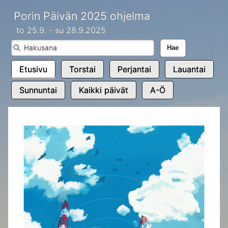
Porin Päivän 2025 ohjelma
to 25.9. - su 28.9.2025
Hae
Etusivu
Torstai
Perjantai
Lauantai
Sunnuntai
Kaikki päivät
A-Ö