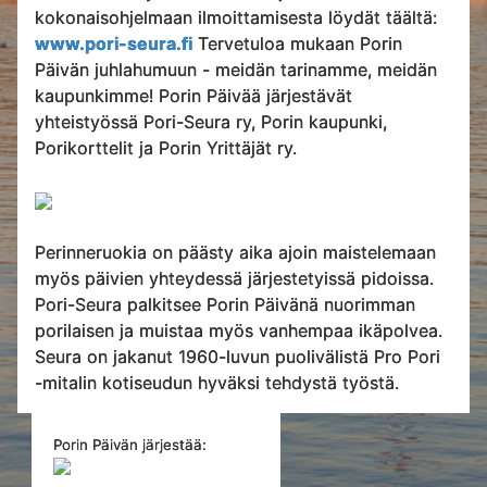
kokonaisohjelmaan ilmoittamisesta löydät täältä:
www.pori-seura.fi
Tervetuloa mukaan Porin
Päivän juhlahumuun - meidän tarinamme, meidän
kaupunkimme! Porin Päivää järjestävät
yhteistyössä Pori-Seura ry, Porin kaupunki,
Porikorttelit ja Porin Yrittäjät ry.
Perinneruokia on päästy aika ajoin maistelemaan
myös päivien yhteydessä järjestetyissä pidoissa.
Pori-Seura palkitsee Porin Päivänä nuorimman
porilaisen ja muistaa myös vanhempaa ikäpolvea.
Seura on jakanut 1960-luvun puolivälistä Pro Pori
-mitalin kotiseudun hyväksi tehdystä työstä.
Porin Päivän järjestää: