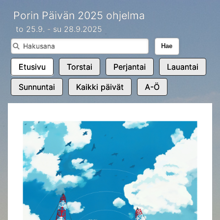
Porin Päivän 2025 ohjelma
to 25.9. - su 28.9.2025
Hae
Etusivu
Torstai
Perjantai
Lauantai
Sunnuntai
Kaikki päivät
A-Ö