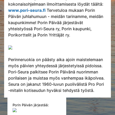
kokonaisohjelmaan ilmoittamisesta löydät täältä:
www.pori-seura.fi
Tervetuloa mukaan Porin
Päivän juhlahumuun - meidän tarinamme, meidän
kaupunkimme! Porin Päivää järjestävät
yhteistyössä Pori-Seura ry, Porin kaupunki,
Porikorttelit ja Porin Yrittäjät ry.
Perinneruokia on päästy aika ajoin maistelemaan
myös päivien yhteydessä järjestetyissä pidoissa.
Pori-Seura palkitsee Porin Päivänä nuorimman
porilaisen ja muistaa myös vanhempaa ikäpolvea.
Seura on jakanut 1960-luvun puolivälistä Pro Pori
-mitalin kotiseudun hyväksi tehdystä työstä.
Porin Päivän järjestää: