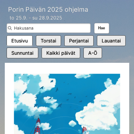
Porin Päivän 2025 ohjelma
to 25.9. - su 28.9.2025
Hae
Etusivu
Torstai
Perjantai
Lauantai
Sunnuntai
Kaikki päivät
A-Ö