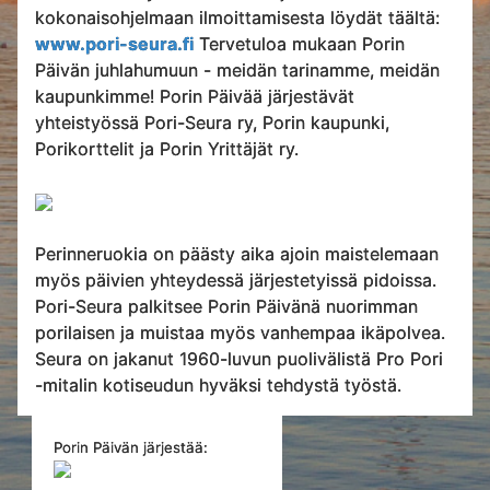
kokonaisohjelmaan ilmoittamisesta löydät täältä:
www.pori-seura.fi
Tervetuloa mukaan Porin
Päivän juhlahumuun - meidän tarinamme, meidän
kaupunkimme! Porin Päivää järjestävät
yhteistyössä Pori-Seura ry, Porin kaupunki,
Porikorttelit ja Porin Yrittäjät ry.
Perinneruokia on päästy aika ajoin maistelemaan
myös päivien yhteydessä järjestetyissä pidoissa.
Pori-Seura palkitsee Porin Päivänä nuorimman
porilaisen ja muistaa myös vanhempaa ikäpolvea.
Seura on jakanut 1960-luvun puolivälistä Pro Pori
-mitalin kotiseudun hyväksi tehdystä työstä.
Porin Päivän järjestää: