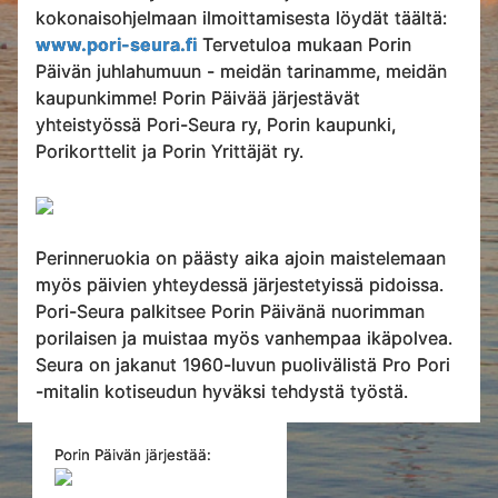
kokonaisohjelmaan ilmoittamisesta löydät täältä:
www.pori-seura.fi
Tervetuloa mukaan Porin
Päivän juhlahumuun - meidän tarinamme, meidän
kaupunkimme! Porin Päivää järjestävät
yhteistyössä Pori-Seura ry, Porin kaupunki,
Porikorttelit ja Porin Yrittäjät ry.
Perinneruokia on päästy aika ajoin maistelemaan
myös päivien yhteydessä järjestetyissä pidoissa.
Pori-Seura palkitsee Porin Päivänä nuorimman
porilaisen ja muistaa myös vanhempaa ikäpolvea.
Seura on jakanut 1960-luvun puolivälistä Pro Pori
-mitalin kotiseudun hyväksi tehdystä työstä.
Porin Päivän järjestää: