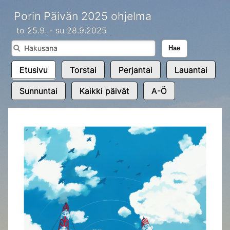
Porin Päivän 2025 ohjelma
to 25.9. - su 28.9.2025
Hae
Etusivu
Torstai
Perjantai
Lauantai
Sunnuntai
Kaikki päivät
A-Ö