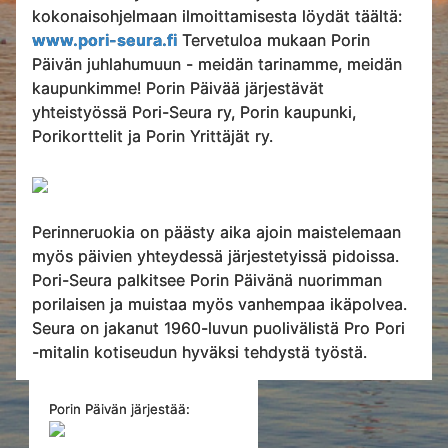
kokonaisohjelmaan ilmoittamisesta löydät täältä:
www.pori-seura.fi
Tervetuloa mukaan Porin
Päivän juhlahumuun - meidän tarinamme, meidän
kaupunkimme! Porin Päivää järjestävät
yhteistyössä Pori-Seura ry, Porin kaupunki,
Porikorttelit ja Porin Yrittäjät ry.
Perinneruokia on päästy aika ajoin maistelemaan
myös päivien yhteydessä järjestetyissä pidoissa.
Pori-Seura palkitsee Porin Päivänä nuorimman
porilaisen ja muistaa myös vanhempaa ikäpolvea.
Seura on jakanut 1960-luvun puolivälistä Pro Pori
-mitalin kotiseudun hyväksi tehdystä työstä.
Porin Päivän järjestää: