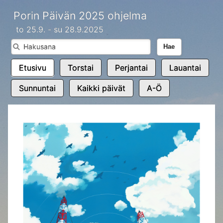
Porin Päivän 2025 ohjelma
to 25.9. - su 28.9.2025
Hae
Etusivu
Torstai
Perjantai
Lauantai
Sunnuntai
Kaikki päivät
A-Ö